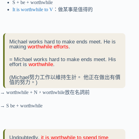
S + be + worthwhile
It is worthwhile to V
：做某事是值得的
Michael works hard to make ends meet. He is
making
worthwhile efforts
.
= Michael works hard to make ends meet. His
effort is
worthwhile
.
(Michael努力工作以維持生計。 他正在做出有價
值的努力。)
→ worthwhile + N，worthwhile放在名詞前
→ S be + worthwhile
Undoubtedly,
it is
worthwhile to spend time