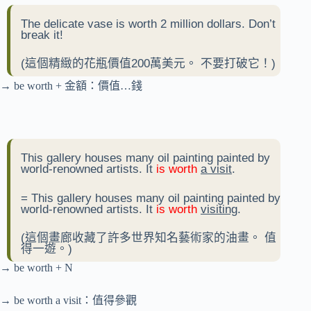
The delicate vase is worth 2 million dollars. Don’t
break it!
(這個精緻的花瓶價值200萬美元。 不要打破它！)
→ be worth + 金額：價值…錢
This gallery houses many oil painting painted by
world-renowned artists. It
is worth
a visit
.
= This gallery houses many oil painting painted by
world-renowned artists. It
is worth
visiting
.
(這個畫廊收藏了許多世界知名藝術家的油畫。 值
得一遊。)
→ be worth + N
→ be worth a visit：值得參觀