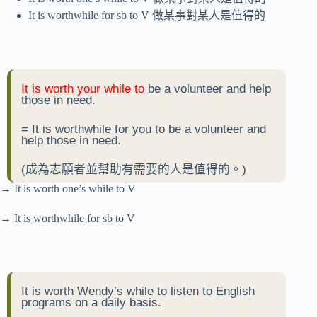
It is worthwhile for sb to V 做某事對某人是值得的
It is worth your while to
be a volunteer and help
those in need.
= It is worthwhile for you to be a volunteer and
help those in need.
(成為志願者並幫助有需要的人是值得的。)
→ It is worth one’s while to V
→ It is worthwhile for sb to V
It is worth Wendy’s while to listen to English
programs on a daily basis.