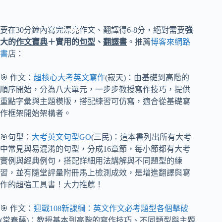
要在30分鐘內寫完漂亮作文、翻譯得6-8分，絕對需要
強
大的
作文寶典
＋實用的
句型
、
翻譯書
。推薦
博客來網路
書
店：
🎯 作文：
超核心大考英文寫作
(寂天)：由基礎到高階的
順序開始，分為八大單元，一步步教授寫作技巧，提供
重點字彙與主題模版，搭配練習可仿寫，適合從基礎寫
作框架開始架構者。
🎯句型：
大考英文句型GO
(三民)：這本書列出所有大考
中常見與易混淆的句型，分成16章節，每小節都有大考
實例與經典例句，搭配詳細用法講解與不同題型的練
習，並有隨堂評量附冊馬上檢測成效，是增進翻譯與寫
作的超強工具書！大力推薦！
🎯 作文：
迎戰108新課綱：英文作文必考題型各個擊破
(常春藤)：教授基本到高階的寫作技巧、不同類型與主題