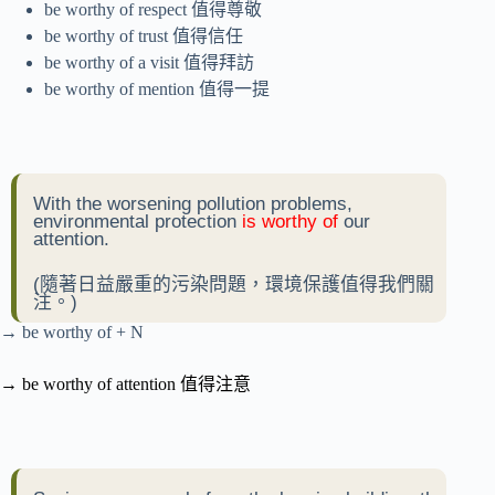
be worthy of respect 值得尊敬
be worthy of trust 值得信任
be worthy of a visit 值得拜訪
be worthy of mention 值得一提
With the worsening pollution problems,
environmental protection
is worthy of
our
attention.
(隨著日益嚴重的污染問題，環境保護值得我們關
注。)
→ be worthy of + N
→ be worthy of attention 值得注意