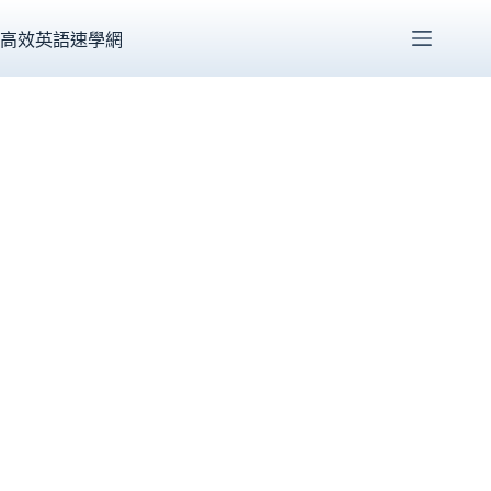
跳
至
高效英語速學網
主
要
內
容