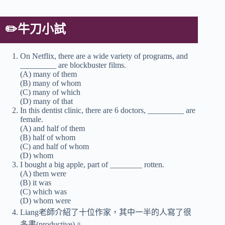
✏️
牛刀小試
On Netflix, there are a wide variety of programs, and
_________ are blockbuster films.
(A) many of them
(B) many of whom
(C) many of which
(D) many of that
In this dentist clinic, there are 6 doctors, _________ are
female.
(A) and half of them
(B) half of whom
(C) and half of whom
(D) whom
I bought a big apple, part of ________ rotten.
(A) them were
(B) it was
(C) which was
(D) whom were
Liang老師介紹了十位作家，其中一半的人寫了很
多書(productive)。