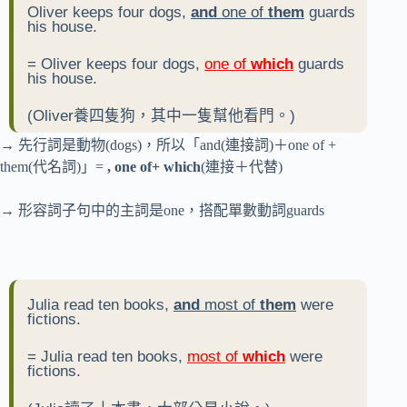
Oliver keeps four dogs,
and
one of
them
guards
his house.
= Oliver keeps four dogs,
one of
which
guards
his house.
(Oliver養四隻狗，其中一隻幫他看門。)
→ 先行詞是動物(dogs)，所以「and(連接詞)＋one of +
them(代名詞)」=
, one of+ which
(連接＋代替)
→ 形容詞子句中的主詞是one，搭配單數動詞guards
Julia read ten books,
and
most of
them
were
fictions.
= Julia read ten books,
most of
which
were
fictions.