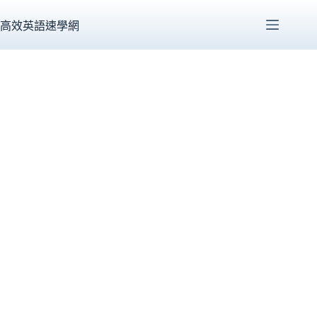
跳
至
高效英語速學網
主
要
內
容