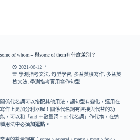
some of whom – 與some of them有什麼差別？
2021-06-12
學測指考文法
,
句型學習
,
多益英檢寫作
,
多益英
檢文法
,
學測指考實用寫作句型
關係代名詞可以搭配其他用法，讓句型有變化，運用在
寫作上是加分利器喔！關係代名詞有連接與代替的功
能，可以和「and ＋數量詞 + of 代名詞」作代換，在這
種用法中必須
加逗點。
常用的數量詞有：some、several、many、most、few、