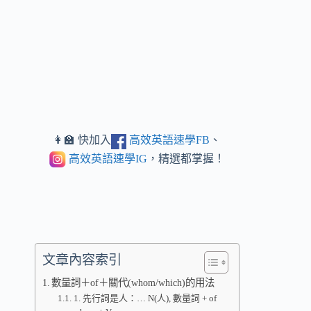
👩‍🏫 快加入
高效英語速學FB
、
高效英語速學IG
，精選都掌握！
文章內容索引
數量詞＋of＋關代(whom/which)的用法
1. 先行詞是人：… N(人), 數量詞 + of