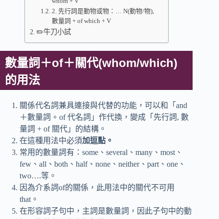
whom + V
2. 先行詞是動物或物：… N(動物/物),
數量詞 + of which + V
✏️牛刀小試
數量詞＋of＋關代(whom/which)
的用法
關係代名詞兼具連接與代替的功能，可以和「and
＋數量詞 + of 代名詞」作代換，變成「先行詞, 數
量詞 + of 關代」的結構。
在這種用法中必須
加逗點。
常用的數量詞有：some、several、many、most、
few、all、both、half、none、neither、part、one、
two….等。
因為介系詞of的關係，此用法中的關代不可用
that。
在形容詞子句中，主詞是數量詞，因此子句中的動