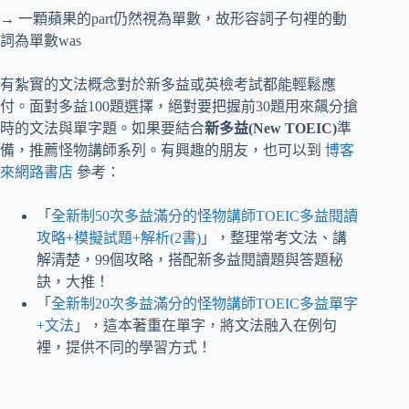
→ 一顆蘋果的part仍然視為單數，故形容詞子句裡的動
詞為單數was
有紮實的文法概念對於新多益或英檢考試都能輕鬆應
付。面對多益100題選擇，絕對要把握前30題用來飆分搶
時的文法與單字題。如果要結合
新多益(New TOEIC)
準
備，推薦怪物講師系列。有興趣的朋友，也可以到
博客
來網路書店
參考：
「
全新制50次多益滿分的怪物講師TOEIC多益閱讀
攻略+模擬試題+解析(2書)
」，整理常考文法、講
解清楚，99個攻略，搭配新多益閱讀題與答題秘
訣，大推！
「
全新制20次多益滿分的怪物講師TOEIC多益單字
+文法
」，這本著重在單字，將文法融入在例句
裡，提供不同的學習方式！