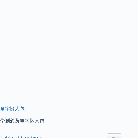
單字懶人包
學測必背單字懶人包
Table of Contents
Toggle Table of