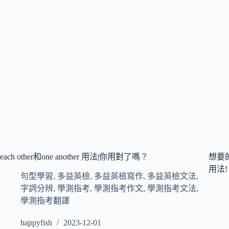
each other和one another 用法|你用對了嗎？
想要的
用法!
句型學習
,
多益英檢
,
多益英檢寫作
,
多益英檢文法
,
字詞分辨
,
學測指考
,
學測指考作文
,
學測指考文法
,
學測指考翻譯
happyfish
2023-12-01