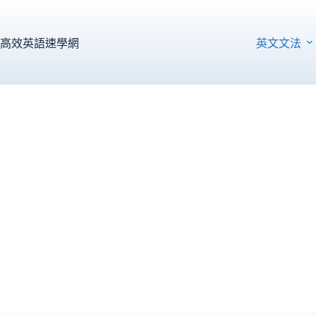
跳
至
主
高效英語速學網
英文文法
要
內
容