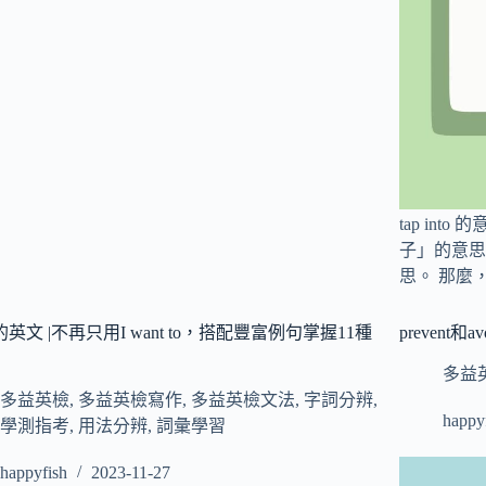
tap in
子」的意思
思。 那麼，t
英文 |不再只用I want to，搭配豐富例句掌握11種
prevent
多益
多益英檢
,
多益英檢寫作
,
多益英檢文法
,
字詞分辨
,
happy
學測指考
,
用法分辨
,
詞彙學習
happyfish
2023-11-27