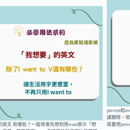
preven
譯題時，常
的英文 有哪些？一般常會先想到用want表示「想
底要用prev