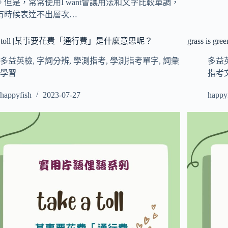
。但是，常常使用I want會讓用法和文字比較單調，
有時候表達不出層次…
e a toll |某事要花費「通行費」是什麼意思呢？
grass i
多益英檢
,
字詞分辨
,
學測指考
,
學測指考單字
,
詞彙
多益
學習
指考
happyfish
2023-07-27
happy