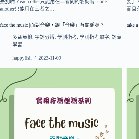
差別呢？each other只能用在二者間的名詞嗎？one
要」
another只能用在三者之…
而且
face the music |面對音樂，跟「音樂」有關係嗎？
tak
多益英檢
,
字詞分辨
,
學測指考
,
學測指考單字
,
詞彙
學習
happyfish
2023-11-09