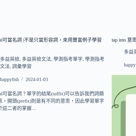
-al可當名詞 |不是只當形容詞，來用豐富例子學習
tap in
多益
多益英檢
,
多益英檢文法
,
學測指考單字
,
學測指考
happy
文法
,
詞彙學習
happyfish
2024-01-03
al可當名詞？單字的結尾(suffix)可以告訴我們詞類
，開頭(prefix)則是有不同的意思，因此學習單字
於這二者的掌握…