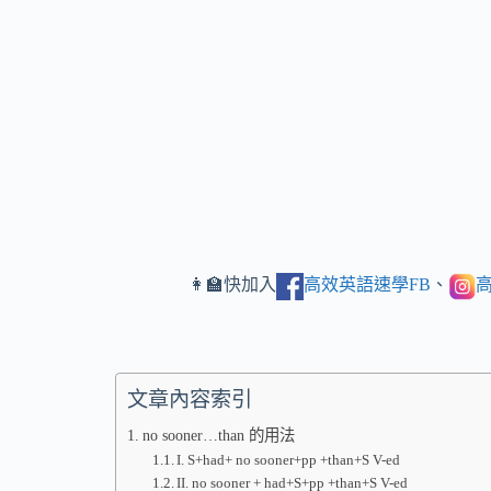
👩‍🏫快加入
高效英語速學FB
、
高
文章內容索引
no sooner…than 的用法
I. S+had+ no sooner+pp +than+S V-ed
II. no sooner + had+S+pp +than+S V-ed