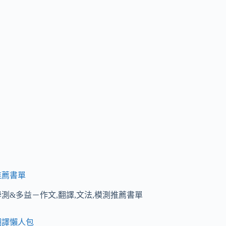
推薦書單
學測&多益－作文,翻譯,文法,模測推薦書單
翻譯懶人包