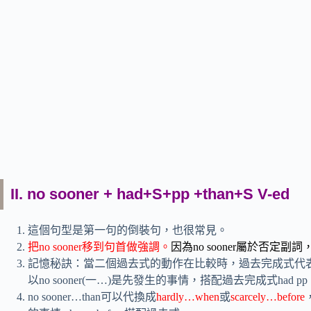
II. no sooner + had+S+pp +than+S V-ed
這個句型是第一句的倒裝句，也很常見。
把no sooner移到句首做強調。
因為no sooner屬於否定副
記憶秘訣：當二個過去式的動作在比較時，過去完成式代表
以no sooner(一…)是先發生的事情，搭配過去完成式had 
no sooner…than可以代換成
hardly…when
或
scarcely…before