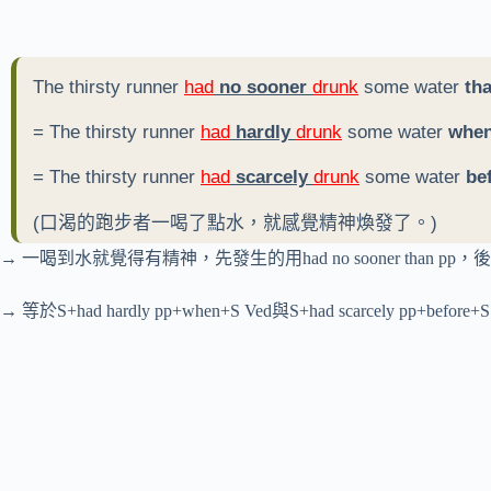
The thirsty runner
had
no sooner
drunk
some water
th
= The thirsty runner
had
hardly
drunk
some water
whe
= The thirsty runner
had
scarcely
drunk
some water
be
(口渴的跑步者一喝了點水，就感覺精神煥發了。)
→ 一喝到水就覺得有精神，先發生的用had no sooner than pp，後發
→ 等於S+had hardly pp+when+S Ved與S+had scarcely pp+before+S