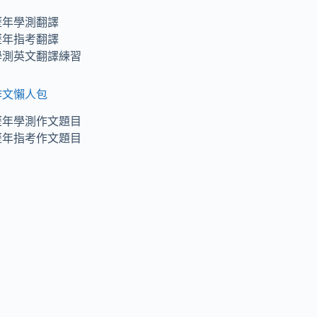
歷年學測翻譯
歷年指考翻譯
學測英文翻譯練習
作文懶人包
歷年學測作文題目
歷年指考作文題目