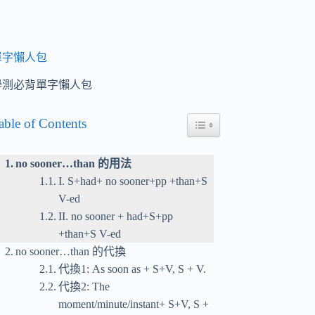
單字懶人包
學測必背單字懶人包
able of Contents
Toggle Table of Content
no sooner…than 的用法
I. S+had+ no sooner+pp +than+S
V-ed
II. no sooner + had+S+pp
+than+S V-ed
no sooner…than 的代換
代換1: As soon as + S+V, S + V.
代換2: The
moment/minute/instant+ S+V, S +