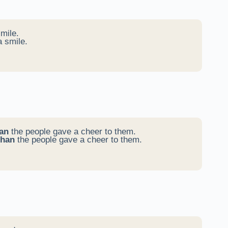
mile.
 smile.
an
the people gave a cheer to them.
than
the people gave a cheer to them.