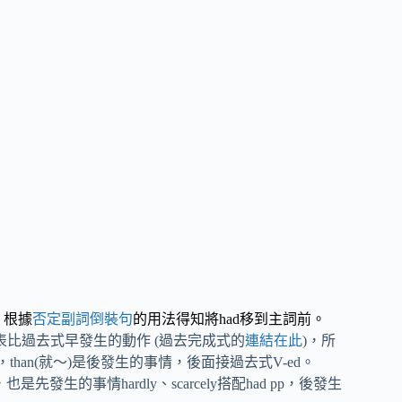
詞，根據
否定副詞倒裝句
的用法得知將had移到主詞前。
比過去式早發生的動作 (過去完成式的
連結在此
)，所
pp，than(就～)是後發生的事情，後面接過去式V-ed。
，也是先發生的事情hardly、scarcely搭配had pp，後發生