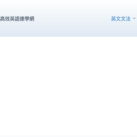
跳
至
主
高效英語速學網
英文文法
要
內
容