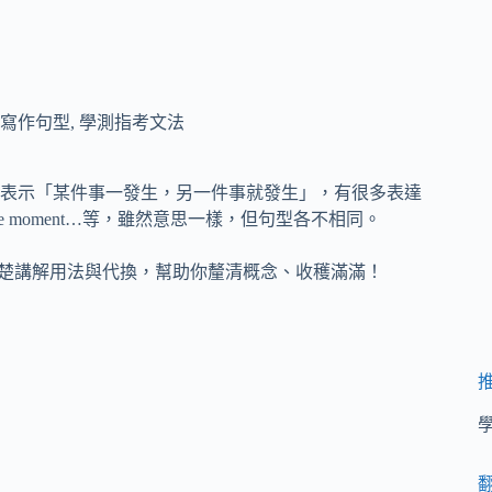
寫作句型
,
學測指考文法
表示「某件事一發生，另一件事就發生」，有很多表達
 V-ing、the moment…等，雖然意思一樣，但句型各不相同。
開始一一清楚講解用法與代換，幫助你釐清概念、收穫滿滿！