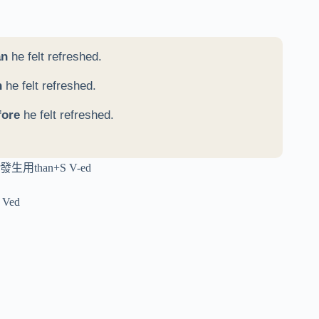
an
he felt refreshed.
n
he felt refreshed.
fore
he felt refreshed.
生用than+S V-ed
 Ved