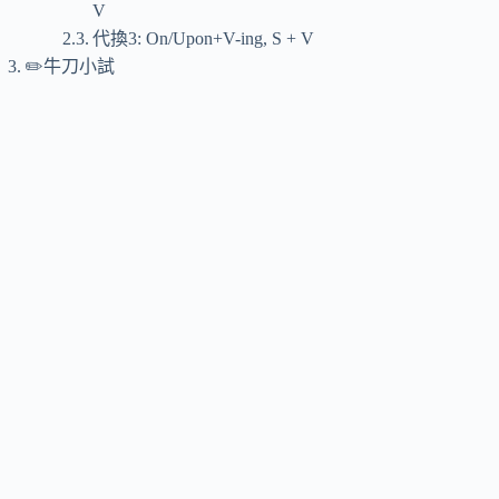
V
代換3: On/Upon+V-ing, S + V
✏️牛刀小試