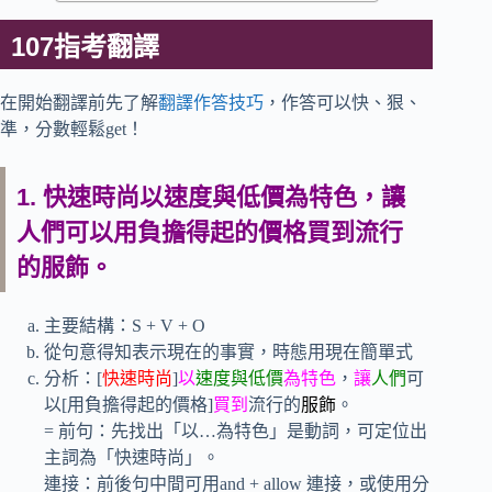
107指考翻譯
在開始翻譯前先了解
翻譯作答技巧
，作答可以快、狠、
準，分數輕鬆get！
1. 快速時尚以速度與低價為特色，讓
人們可以用負擔得起的價格買到流行
的服飾。
主要結構：S + V + O
從句意得知表示現在的事實，時態用現在簡單式
分析：[
快速時尚
]
以
速度與低價
為特色
，
讓
人們
可
以[用負擔得起的價格]
買到
流行的
服飾
。
= 前句：先找出「以…為特色」是動詞，可定位出
主詞為「快速時尚」。
連接：前後句中間可用and + allow 連接，或使用分