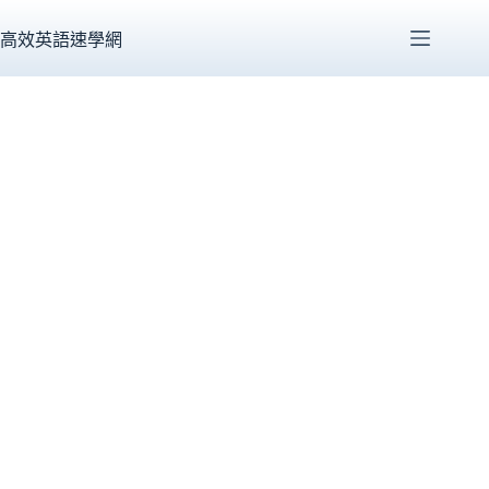
跳
至
高效英語速學網
主
要
內
容