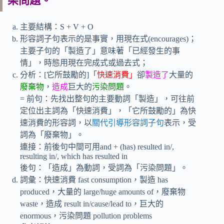
染問題。
主要結構：S + V + O
形容詞子句表示的是事實，用現在式(encourages)；
主要子句的「製造了」意味著「已經發生的事
情」，時態用現在完成式或過去式；
分析：[它所鼓勵的]「
快速消費」
卻
製造了
大量的
廢棄物
，
造成
巨大的
污染問題
。
= 前句：先找出整句的主要動詞「製造」，可往前
定位出主詞為「快速消費」，「它所鼓勵的」為快
速消費的形容詞，以
關代引導形容詞子句
表示，受
詞為「廢棄物」。
連接：前後句中間可用and + (has) resulted in/,
resulting in/, which has resulted in
後句：「造成」為動詞，受詞為「污染問題」。
詞彙：快速消費 fast consumption，製造 has
produced，大量的 large/huge amounts of，廢棄物
waste，造成 result in/cause/lead to，巨大的
enormous，污染問題 pollution problems