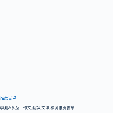
推薦書單
學測&多益－作文,翻譯,文法,模測推薦書單