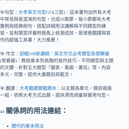
🎯句型：
大考英文句型GO
(三民)：這本書列出所有大考
中常見與易混淆的句型，分成16章節，每小節都有大考
實例與經典例句，搭配詳細用法講解與不同題型的練
習，並有隨堂評量附冊馬上檢測成效，是增進翻譯與寫
作的超強工具書！大力推薦！
🎯 作文：
迎戰108新課綱：英文作文必考題型各個擊破
(常春藤)：教授基本到高階的寫作技巧、不同類型與主題
的文體、針對五大題型「圖表、看圖、書信」等。內容
多元、完整，提供大量題目與範文。
🎯 翻譯：
大考翻譯實戰題本
：以主題為單元，題目兩兩
一組，依照大考方式出題，提供漂亮詞彙與實用句型。
關係詞的用法連結：
📜
關代的基本用法