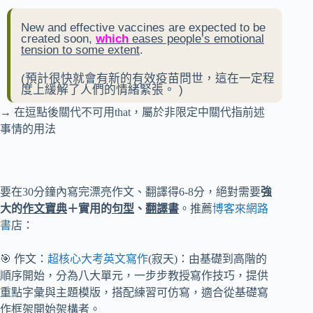
New and effective vaccines are expected to be
created soon,
which
eases people’s emotional
tension to some extent
.
(
預計很快就會有新的有效疫苗問世，這在一定程
度上緩解了人們的情緒緊張。
)
→ 在逗點後關代不可用that，屬於非限定中關代指前述
事情的用法
要在30分鐘內寫完漂亮作文、翻譯得6-8分，絕對需要
強
大的
作文寶典
＋實用的
句型
、
翻譯書
。推薦
博客來網路
書
店：
🎯 作文：
超核心大考英文寫作
(寂天)：由基礎到高階的
順序開始，分為八大單元，一步步教授寫作技巧，提供
重點字彙與主題模版，搭配練習可仿寫，適合從基礎寫
作框架開始架構者。