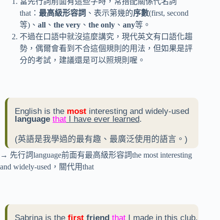
當先行詞前面有這些字時，常搭配關係代名詞
that：
最高級形容詞
、表示第幾的
序數
(first, second
等)、
all
、
the very
、
the only
、
any
等。
不過在口語中就沒這麼講究，現代英文有口語化趨
勢，偶爾會看到不合這個規則的用法，但如果是評
分的考試，建議還是可以照規則喔。
English is the
most
interesting and widely-used
language
that
I have ever learned
.
(英語是我學過的最有趣、最廣泛使用的語言。)
→ 先行詞language前面有最高級形容詞the most interesting
and widely-used，關代用that
Sabrina is the
first
friend
that
I made in this club
.