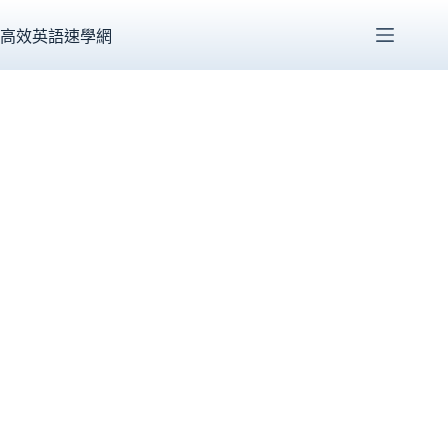
跳
至
高效英語速學網
主
要
內
容