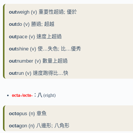
out
weigh (v) 重要性超過; 優於
out
do (v) 勝過; 超越
out
pace (v) 速度上超過
out
shine (v) 使…失色; 比…優秀
out
number (v) 數量上超過
out
run (v) 速度跑得比…快
octa-/octo-
：八
(eight)
octo
pus (n) 章魚
octa
gon (n) 八邊形; 八角形