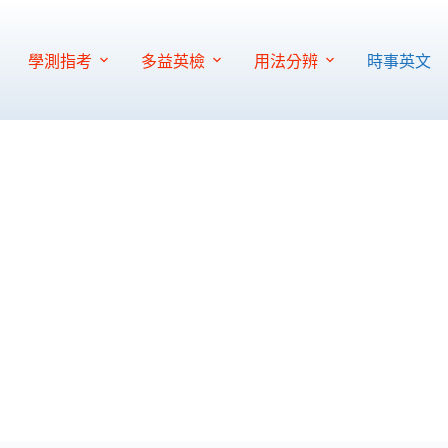
學測指考
多益英檢
用法分辨
時事英文