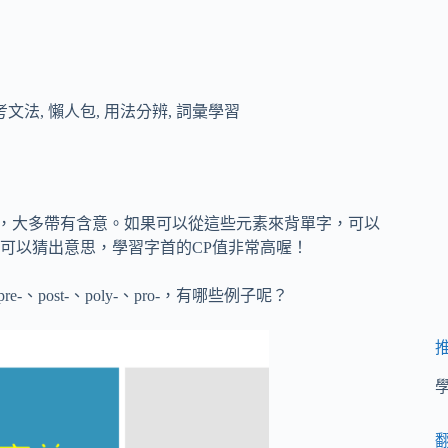
考文法
,
懶人包
,
用法分辨
,
詞彙學習
(suffix)，大多帶有含意。如果可以從這些元素來背單字，可以
可以猜出意思，學習字首的CP值非常高喔！
re-、post-、poly-、pro-，有哪些例子呢？