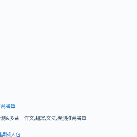
推薦書單
學測&多益－作文,翻譯,文法,模測推薦書單
翻譯懶人包