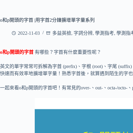
o和p開頭的字首 |用字首2分鐘擴增單字量系列
2022-11-03
多益英檢
,
字詞分辨
,
學測指考
,
學測指
o
和p開頭的字首
有哪些？字首有什麼重要性呢？
英文的單字常常可拆解為字首 (prefix)、字根 (root)、字尾 
快速而有效率地擴增單字量！熟悉字首後，就算遇到陌生的字也
一起來看o和p開頭的字首吧！有常見的over-、out-、octa-/octo-、p