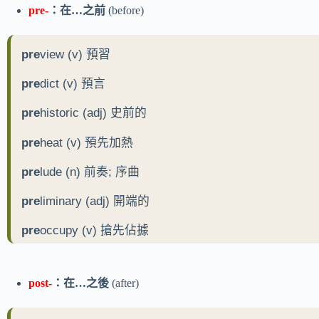
pre-
：在…之前
(before)
pre
view (v) 預習
pre
dict (v) 預言
pre
historic (adj) 史前的
pre
heat (v) 預先加熱
pre
lude (n) 前奏; 序曲
pre
liminary (adj) 開端的
pre
occupy (v) 搶先佔據
post-
：在…之後
(after)