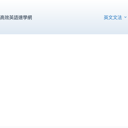
跳
至
主
高效英語速學網
英文文法
要
內
容