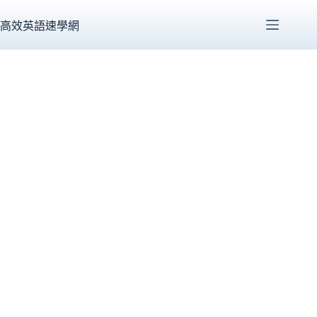
跳
至
高效英語速學網
主
要
內
容