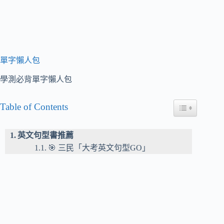
單字懶人包
學測必背單字懶人包
Table of Contents
Toggle Table of
英文句型書推薦
🎯 三民「大考英文句型GO」