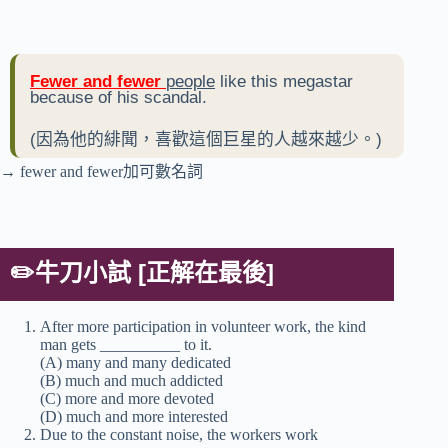
Fewer and fewer
people
like this megastar
because of his scandal.
(因為他的緋聞，喜歡這個巨星的人越來越少。)
→ fewer and fewer加可數名詞
✏️
牛刀小試 [
正解在最後]
After more participation in volunteer work, the kind
man gets __________ to it.
(A) many and many dedicated
(B) much and much addicted
(C) more and more devoted
(D) much and more interested
Due to the constant noise, the workers work