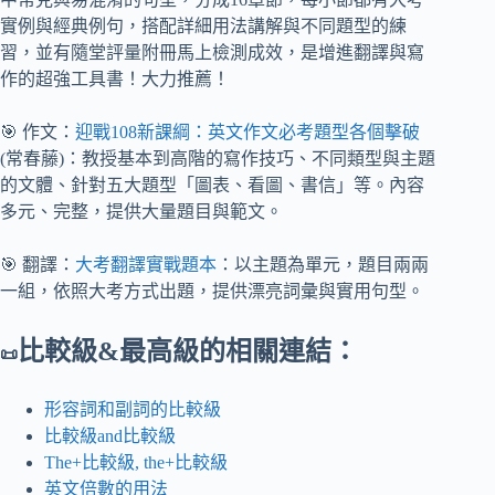
實例與經典例句，搭配詳細用法講解與不同題型的練
習，並有隨堂評量附冊馬上檢測成效，是增進翻譯與寫
作的超強工具書！大力推薦！
🎯 作文：
迎戰108新課綱：英文作文必考題型各個擊破
(常春藤)：教授基本到高階的寫作技巧、不同類型與主題
的文體、針對五大題型「圖表、看圖、書信」等。內容
多元、完整，提供大量題目與範文。
🎯 翻譯：
大考翻譯實戰題本
：以主題為單元，題目兩兩
一組，依照大考方式出題，提供漂亮詞彙與實用句型。
比較級&最高級的相關連結：
📜
形容詞和副詞的比較級
比較級and比較級
The+比較級, the+比較級
英文倍數的用法