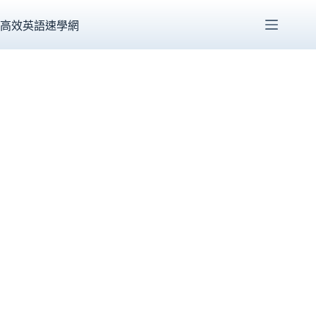
跳
至
高效英語速學網
主
要
內
容