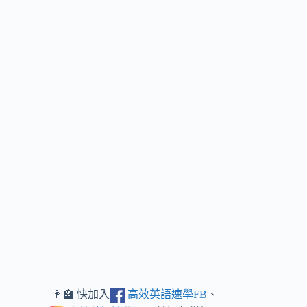
👩‍🏫 快加入
高效英語速學FB
、