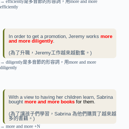
→ efficiently是多音節的形容詞，用more and more
efficiently
In order to get a promotion, Jeremy works
more
and more diligently
.
(為了升職，Jeremy工作越來越勤奮。)
→ diligently是多音節的形容詞，用more and more
diligently
With a view to having her children learn, Sabrina
bought
more and more books
for them
.
(為了讓孩子們學習，Sabrina 為他們購買了越來越
多的書籍。)
→ more and more +N