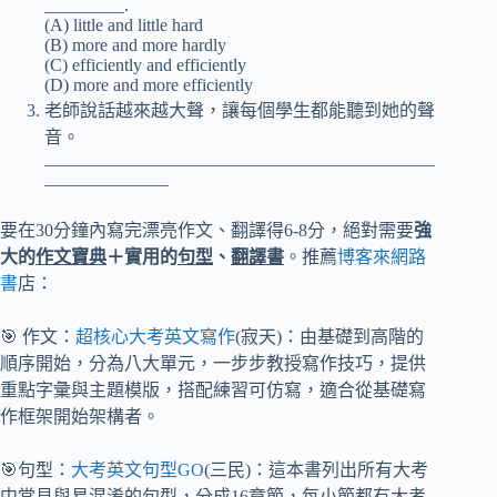
_________.
(A) little and little hard
(B) more and more hardly
(C) efficiently and efficiently
(D) more and more efficiently
老師說話越來越大聲，讓每個學生都能聽到她的聲
音。
____________________________________________
______________
要在30分鐘內寫完漂亮作文、翻譯得6-8分，絕對需要
強
大的
作文寶典
＋實用的
句型
、
翻譯書
。推薦
博客來網路
書
店：
🎯 作文：
超核心大考英文寫作
(寂天)：由基礎到高階的
順序開始，分為八大單元，一步步教授寫作技巧，提供
重點字彙與主題模版，搭配練習可仿寫，適合從基礎寫
作框架開始架構者。
🎯句型：
大考英文句型GO
(三民)：這本書列出所有大考
中常見與易混淆的句型，分成16章節，每小節都有大考