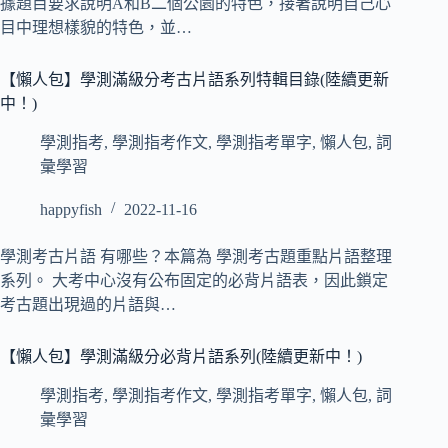
據題目要求說明A和B二個公園的特色，接著說明自己心
目中理想樣貌的特色，並…
【懶人包】學測滿級分考古片語系列特輯目錄(陸續更新
中！)
學測指考
,
學測指考作文
,
學測指考單字
,
懶人包
,
詞
彙學習
happyfish
2022-11-16
學測考古片語 有哪些？本篇為 學測考古題重點片語整理
系列。 大考中心沒有公布固定的必背片語表，因此鎖定
考古題出現過的片語與…
【懶人包】學測滿級分必背片語系列(陸續更新中！)
學測指考
,
學測指考作文
,
學測指考單字
,
懶人包
,
詞
彙學習