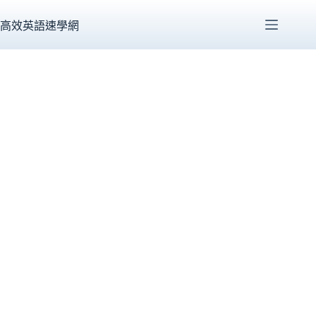
跳
至
高效英語速學網
主
要
內
容