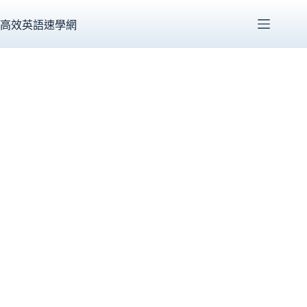
跳
至
高效英語速學網
主
要
內
容