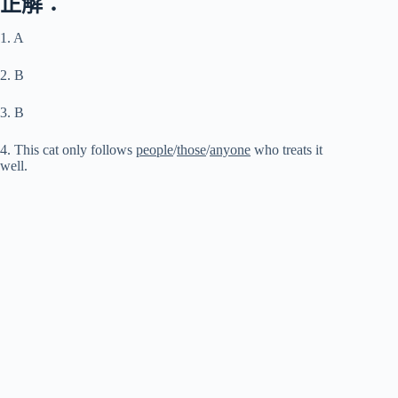
正解：
1. A
2. B
3. B
4. This cat only follows
people
/
those
/
anyone
who treats it
well.