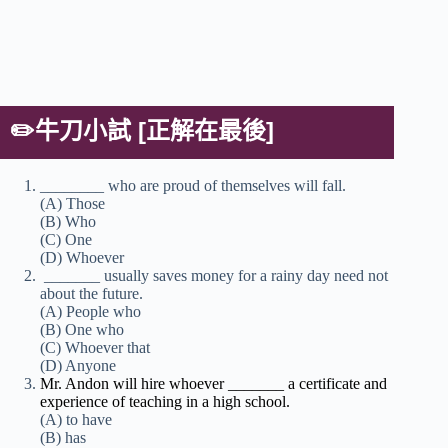
✏️
牛刀小試 [正解在最後]
________ who are proud of themselves will fall.
(A) Those
(B) Who
(C) One
(D) Whoever
_______ usually saves money for a rainy day need not
about the future.
(A) People who
(B) One who
(C) Whoever that
(D) Anyone
Mr. Andon will hire whoever _______ a certificate and
experience of teaching in a high school.
(A) to have
(B) has