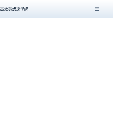
跳
至
高效英語速學網
主
要
內
容