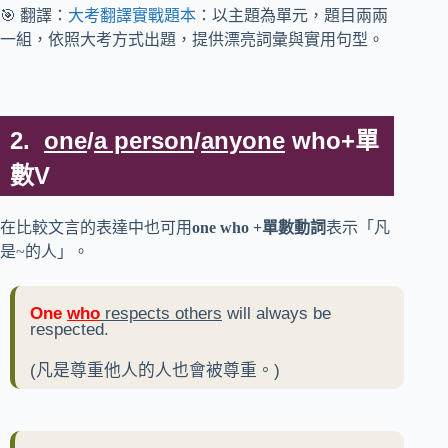
🎯 翻譯：
大考翻譯實戰題本
：以主題為單元，題目兩兩
一組，依照大考方式出題，提供漂亮詞彙與實用句型。
2.
one
/
a person
/
anyone
who+單
數V
在比較文言的表達中也可用
one who +單數動詞
表示「凡
是~的人」。
One
who
respects others
will always be
respected.
(凡是尊重他人的人也會被尊重。)