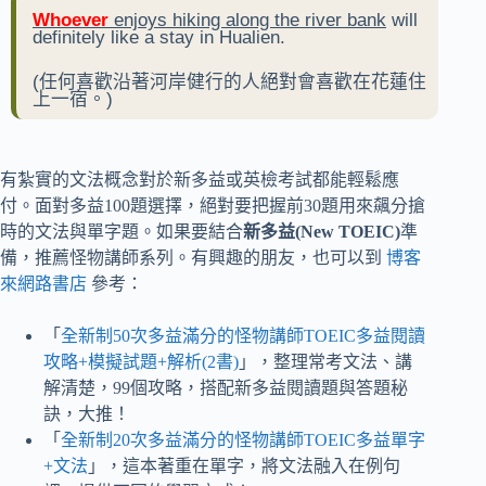
Whoever
enjoys hiking along the river bank
will
definitely like a stay in Hualien.
(任何喜歡沿著河岸健行的人絕對會喜歡在花蓮住
上一宿。)
有紮實的文法概念對於新多益或英檢考試都能輕鬆應
付。面對多益100題選擇，絕對要把握前30題用來飆分搶
時的文法與單字題。如果要結合
新多益(New TOEIC)
準
備，推薦怪物講師系列。有興趣的朋友，也可以到
博客
來網路書店
參考：
「
全新制50次多益滿分的怪物講師TOEIC多益閱讀
攻略+模擬試題+解析(2書)
」，整理常考文法、講
解清楚，99個攻略，搭配新多益閱讀題與答題秘
訣，大推！
「
全新制20次多益滿分的怪物講師TOEIC多益單字
+文法
」，這本著重在單字，將文法融入在例句