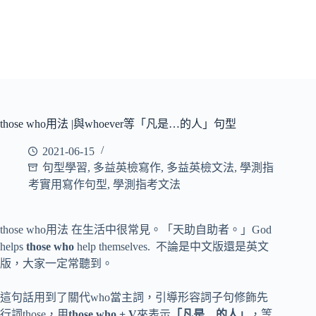
those who用法 |與whoever等「凡是…的人」句型
2021-06-15
句型學習
,
多益英檢寫作
,
多益英檢文法
,
學測指
考實用寫作句型
,
學測指考文法
those who用法 在生活中很常見。「天助自助者。」God
helps
those who
help themselves. 不論是中文版還是英文
版，大家一定常聽到。
這句話用到了關代who當主詞，引導形容詞子句修飾先
行詞those，用
those who + V
來表示
「凡是…的人」
，等