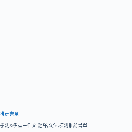
推薦書單
學測&多益－作文,翻譯,文法,模測推薦書單