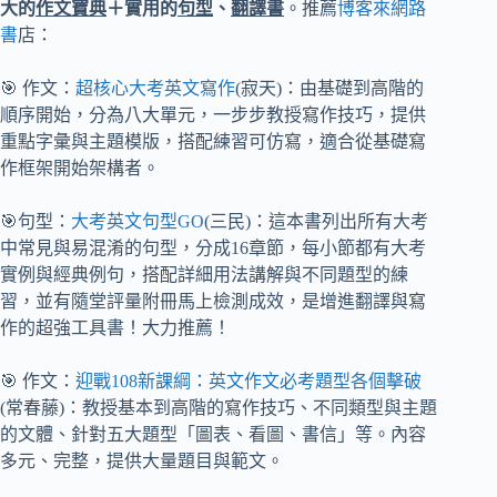
大的
作文寶典
＋實用的
句型
、
翻譯書
。推薦
博客來網路
書
店：
🎯 作文：
超核心大考英文寫作
(寂天)：由基礎到高階的
順序開始，分為八大單元，一步步教授寫作技巧，提供
重點字彙與主題模版，搭配練習可仿寫，適合從基礎寫
作框架開始架構者。
🎯句型：
大考英文句型GO
(三民)：這本書列出所有大考
中常見與易混淆的句型，分成16章節，每小節都有大考
實例與經典例句，搭配詳細用法講解與不同題型的練
習，並有隨堂評量附冊馬上檢測成效，是增進翻譯與寫
作的超強工具書！大力推薦！
🎯 作文：
迎戰108新課綱：英文作文必考題型各個擊破
(常春藤)：教授基本到高階的寫作技巧、不同類型與主題
的文體、針對五大題型「圖表、看圖、書信」等。內容
多元、完整，提供大量題目與範文。