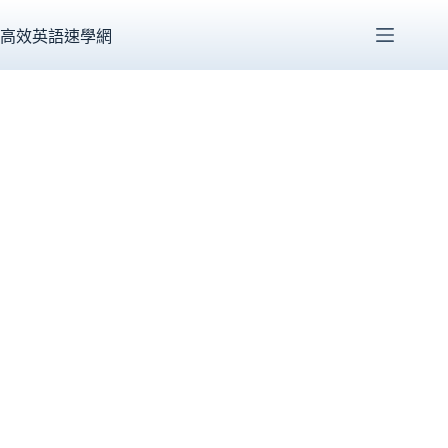
跳
至
高效英語速學網
主
要
內
容