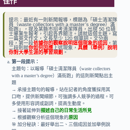
佳作
提示：最近有一則新聞報導，標題為「碩士清潔隊
員（waste collectors with a master’s degree）滿
街跑」，提及某縣市招考清潔隊員，出現 50 位碩
士畢業生報考，引起各界關注。請就這個主題，寫
一篇英文作文，文長至少 120 個單詞。文分兩
段，第一段
依據你的觀察說明這個現象的成因
，第
二段則就
你如何因應
上述現象，
具體（舉例）說明
你對大學生涯的學習規劃
。
第一段提示：
主題句：以報導「碩士清潔隊員（waste collectors
with a master’s degree）滿街跑」的這則新聞點出主
題
→ 承接主題句的報導，站在記者的角度獲採用其
口吻，提供新聞細節，可強調多人競爭的過程。可
多使用形容詞或副詞，提高生動度。
→ 接著延伸到
描述自己的日常生活所見
→ 根據觀察分析這個現象的
原因
🎯 加分秘訣：最好舉出二、三個成因並加舉例說