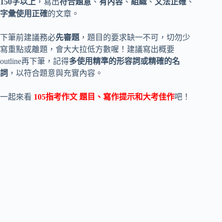
150字以上
，寫出
符合題意
、
有內容
、
組織
、
文法正確
、
字彙使用正確
的文章。
下筆前建議務必
先審題
，題目的要求缺一不可，切勿少
寫重點或離題，會大大拉低方數喔！建議寫出概要
outline再下筆，記得
多使用精準的形容詞或精確的名
詞
，以符合題意與充實內容。
一起來看
105指考作文 題目、寫作提示和大考佳作
吧！