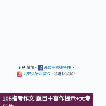
👩‍🏫 快加入
高效英語速學FB
、
高效英語速學IG
，精選都掌握！
105指考作文 題目＋寫作提示+大考