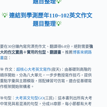
題目整理
💡
💡
連結到學測歷年110~102英文作文
題目整理
💡
要在30分鐘內寫完漂亮作文、翻譯得6-8分，絕對需要
強
大的
作文寶典
＋實用的
句型
、
翻譯書
。推薦
博客來網路
書
店：
🎯 作文：
超核心大考英文寫作
(寂天)：由基礎到高階的
順序開始，分為八大單元，一步步教授寫作技巧，提供
重點字彙與主題模版，搭配練習可仿寫，適合從基礎寫
作框架開始架構者。
🎯句型：
大考英文句型GO
(三民)：這本書列出所有大考
中常見與易混淆的句型，分成16章節，每小節都有大考