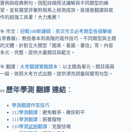
實例與經典例句，搭配詳細用法講解與不同題型的練
習，並有隨堂評量附冊馬上檢測成效，是增進翻譯與寫
作的超強工具書！大力推薦！
🎯 作文：
迎戰108新課綱：英文作文必考題型各個擊破
(常春藤)：教授基本到高階的寫作技巧、不同類型與主題
的文體、針對五大題型「圖表、看圖、書信」等。內容
多元、完整，提供大量題目與範文。
🎯 翻譯：
大考翻譯實戰題本
：以主題為單元，題目兩兩
一組，依照大考方式出題，提供漂亮詞彙與實用句型。
歷年學測 翻譯 連結
：
📜
學測翻譯作答技巧
112學測翻譯
：避免戰爭、確保和平
111學測翻譯
：飼養寵物
110學測
試辦
翻譯
：克服怯場