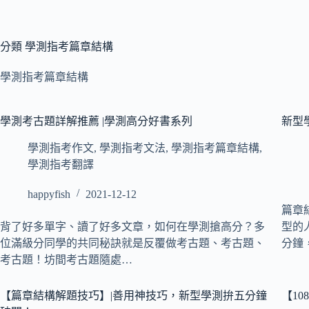
分類
學測指考篇章結構
學測指考篇章結構
學測考古題詳解推薦 |學測高分好書系列
新型學
學測指考作文
,
學測指考文法
,
學測指考篇章結構
,
學測指考翻譯
happyfish
2021-12-12
篇章
背了好多單字、讀了好多文章，如何在學測搶高分？多
型的
位滿級分同學的共同秘訣就是反覆做考古題、考古題、
分鐘
考古題！坊間考古題隨處…
【篇章結構解題技巧】|善用神技巧，新型學測拚五分鐘
【1