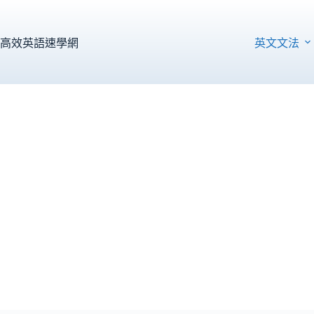
跳
至
主
高效英語速學網
英文文法
要
內
容