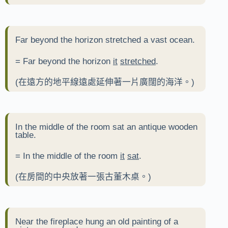
Far beyond the horizon stretched a vast ocean.
= Far beyond the horizon
it
stretched
.
(在遠方的地平線遠處延伸著一片廣闊的海洋。)
In the middle of the room sat an antique wooden
table.
= In the middle of the room
it
sat
.
(在房間的中央放著一張古董木桌。)
Near the fireplace hung an old painting of a