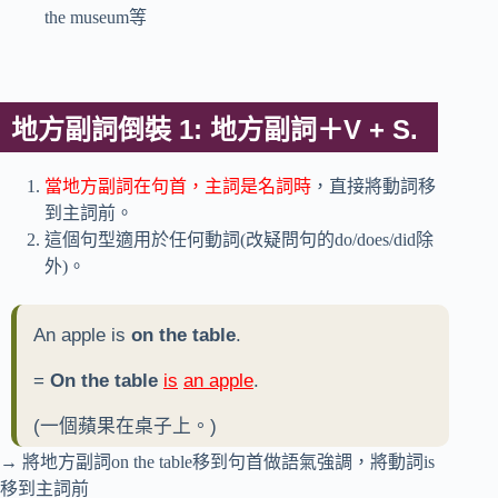
the museum等
地方副詞倒裝 1: 地方副詞＋V + S.
當地方副詞在句首，主詞是名詞時
，直接將動詞移
到主詞前。
這個句型適用於任何動詞(改疑問句的do/does/did除
外)。
An apple is
on the table
.
=
On the table
is
an apple
.
(一個蘋果在桌子上。)
→ 將地方副詞on the table移到句首做語氣強調，將動詞is
移到主詞前