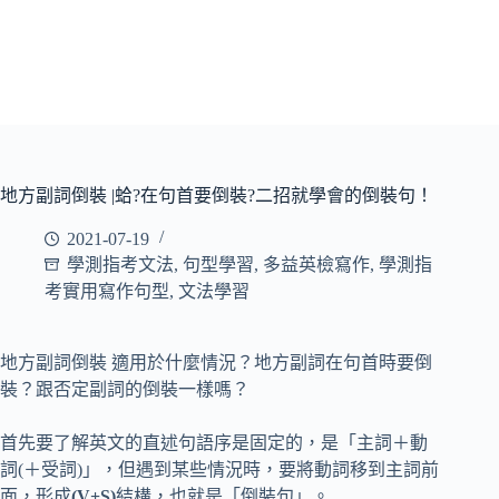
地方副詞倒裝 |蛤?在句首要倒裝?二招就學會的倒裝句！
2021-07-19
學測指考文法
,
句型學習
,
多益英檢寫作
,
學測指
考實用寫作句型
,
文法學習
地方副詞倒裝 適用於什麼情況？地方副詞在句首時要倒
裝？跟否定副詞的倒裝一樣嗎？
首先要了解英文的直述句語序是固定的，是「主詞＋動
詞(＋受詞)」，但遇到某些情況時，要將動詞移到主詞前
面，形成
(V+S)
結構，也就是「倒裝句」。