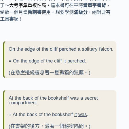
了～
大考字彙重複性高，
這本書可在平時
當單字書背
、
倒數一個月當
衝刺書
使用，想要學測
滿級分
，絕對要有
工具書
喔！
On the edge of the cliff perched a solitary falcon.
= On the edge of the cliff
it
perched
.
(在懸崖邊緣棲息著一隻孤獨的獵鷹。)
At the back of the bookshelf was a secret
compartment.
= At the back of the bookshelf
it
was
.
(在書架的後方，藏著一個秘密隔間。)