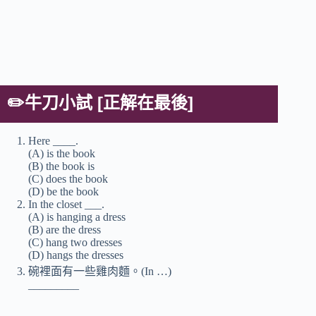
✏️
牛刀小試 [正解在最後]
Here ____.
(A) is the book
(B) the book is
(C) does the book
(D) be the book
In the closet ___.
(A) is hanging a dress
(B) are the dress
(C) hang two dresses
(D) hangs the dresses
碗裡面有一些雞肉麵。(In …)
_________