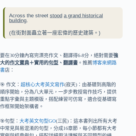
Across the street
stood
a grand historical
building
.
(在街對面矗立著一座宏偉的歷史建築。)
要在30分鐘內寫完漂亮作文、翻譯得6-8分，絕對需要
強
大的
作文寶典
＋實用的
句型
、
翻譯書
。推薦
博客來網路
書
店：
🎯 作文：
超核心大考英文寫作
(寂天)：由基礎到高階的
順序開始，分為八大單元，一步步教授寫作技巧，提供
重點字彙與主題模版，搭配練習可仿寫，適合從基礎寫
作框架開始架構者。
🎯句型：
大考英文句型GO
(三民)：這本書列出所有大考
中常見與易混淆的句型，分成16章節，每小節都有大考
實例與經典例句，搭配詳細用法講解與不同題型的練