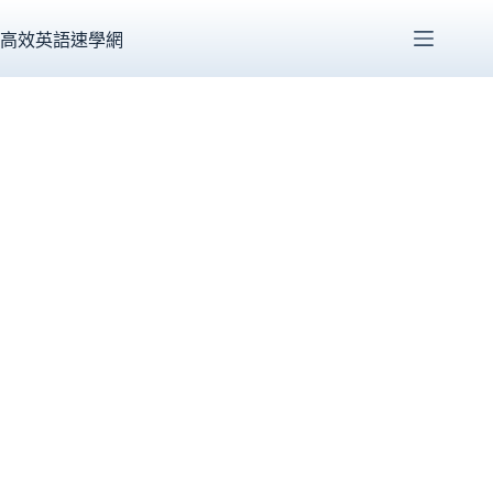
跳
至
高效英語速學網
主
要
內
容