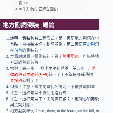
詞)+V.
✏️牛刀小試 [正解在最後]
地方副詞倒裝 總論
說明：
倒裝句
有二種形式，第一種是地方副詞在句
首時，直接將主詞、動詞顛倒，第二種是
否定副詞
在句首
的倒裝句。
本篇討論第一種倒裝句，為了
強調語氣
，可以將地
方副詞移到句首。
招數：第一步 → 找出主詞和動詞。第二步 →
將
動詞移到主詞前(
V+S
)
就ok了！不管是哪種動詞，
直接移
就對了！
但是，注意，當主詞是代名詞時，不需要顛倒喔！
注意，這種句型不會使用進行式。
注意，這種句型中，主詞位在後面，動詞必須向後
與主詞對應。
地方副詞舉例：here, there, in the house, on the hill, in