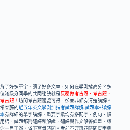
背了好多單字、讀了好多文章，如何在學測搶高分？多
位滿級分同學的共同秘訣就是
反覆做考古題、考古題、
考古題！
坊間考古題隨處可得，卻並非都有清楚講解。
常春藤的
近五年英文學測加指考試題詳解-試題本+詳解
本
有詳細的單字講解、重要字彙均有搭配字、例句、慣
用語，試題都附翻譯和解說，翻譯與作文解答詳盡，讓
你一目了然，省下寶貴時間。考前不要再花時間查字典