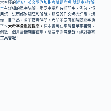
常春藤的
近五年英文學測加指考試題詳解-試題本+詳解
本
有詳細的單字講解、重要字彙均有搭配字、例句、慣
用語，試題都附翻譯和解說，翻譯與作文解答詳盡，讓
你一目了然，省下寶貴時間。考前不要再花時間查字典
了～
大考字彙重複性高，
這本書可在平時
當單字書背
、
倒數一個月當
衝刺書
使用，想要學測
滿級分
，絕對要有
工具書
喔！