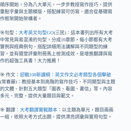
順序開始，分為八大單元，一步步教授寫作技巧，提供
重點字彙與主題模版，搭配練習可仿寫，適合從基礎寫
作框架開始架構者。
🎯句型：
大考英文句型GO
(三民)：這本書列出所有大考
中常見與易混淆的句型，分成16章節，每小節都有大考
實例與經典例句，搭配詳細用法講解與不同題型的練
習，並有隨堂評量附冊馬上檢測成效，是增進翻譯與寫
作的超強工具書！大力推薦！
🎯 作文：
迎戰108新課綱：英文作文必考題型各個擊破
(常春藤)：教授基本到高階的寫作技巧、不同類型與主題
的文體、針對五大題型「圖表、看圖、書信」等。內容
多元、完整，提供大量題目與範文。
🎯 翻譯：
大考翻譯實戰題本
：以主題為單元，題目兩兩
一組，依照大考方式出題，提供漂亮詞彙與實用句型。