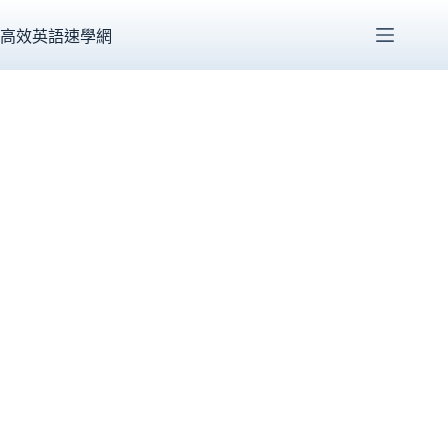
跳
至
高效英語速學網
主
要
內
容