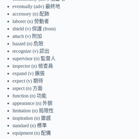
eventually (adv) 最終地
accessory (n) 配飾
laborer (n) 勞動者
shield (v) 保護 (from)
attach (v) 附加
hazard (n) 危險
recognize (v) 認出
supervisor (n) 監督人
inspector (n) 檢查員
expand (v) 擴張
expect (v) 期待
aspect (n) 方面
function (n) 功能
appearance (n) 外貌
limitation (n) 局限性
inspiration (n) 靈感
standard (n) 標準
equipment (n) 配備