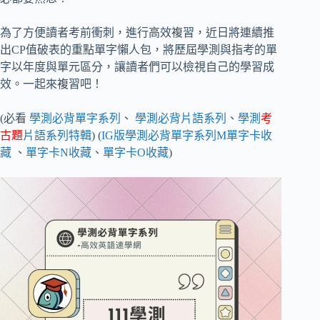
為了方便讀者考前衝刺，進行高效複習，近日將連續推
出CP值破表的重點單字懶人包，將歷屆學測與指考的單
字以年度與單元區分，讓讀者們可以檢視自己的學習成
效。一起來複習吧！
(必看
學測必背單字系列
、
學測必背片語系列
、
學測
考
古題
片語系列特輯
) (
IG版學測必背單字系列M單字卡收
藏
、
單字卡N收藏
、
單字卡O收藏
)