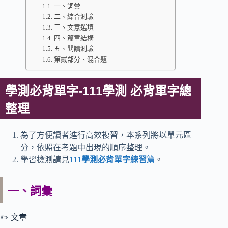
一、詞彙
二、綜合測驗
三、文意選填
四、篇章結構
五、閱讀測驗
第貳部分、混合題
學測必背單字-111學測 必背單字總
整理
為了方便讀者進行高效複習，本系列將以單元區
分，依照在考題中出現的順序整理。
學習檢測請見
111學測必背單字練習
篇
。
一、詞彙
✏️ 文章