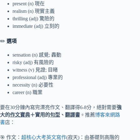
present (n) 現在
realism (n) 現實主義
thrilling (adj) 驚險的
immediate (adj) 立刻的
✏️
選項
sensation (n) 感覺; 轟動
risky (adj) 有風險的
witness (v) 見證; 目睹
professional (adj) 專業的
necessity (n) 必要性
career (n) 職業
要在30分鐘內寫完漂亮作文、翻譯得6-8分，絕對需要
強
大的
作文寶典
＋實用的
句型
、
翻譯書
。推薦
博客來網路
書
店：
🎯 作文：
超核心大考英文寫作
(寂天)：由基礎到高階的