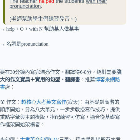
The teacher
helped
the students
with their
pronunciation
.
(老師幫助學生們練習發音。)
→ help + O + with N 幫助某人做某事
→ 名詞是pronunciation
要在30分鐘內寫完漂亮作文、翻譯得6-8分，絕對需要
強
大的
作文寶典
＋實用的
句型
、
翻譯書
。推薦
博客來網路
書
店：
🎯 作文：
超核心大考英文寫作
(寂天)：由基礎到高階的
順序開始，分為八大單元，一步步教授寫作技巧，提供
重點字彙與主題模版，搭配練習可仿寫，適合從基礎寫
作框架開始架構者。
🎯句型：
大考英文句型GO
(三民)：這本書列出所有大考