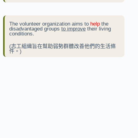
The volunteer organization aims to
help
the
disadvantaged groups
to improve
their living
conditions.
(志工組織旨在幫助弱勢群體改善他們的生活條
件。)