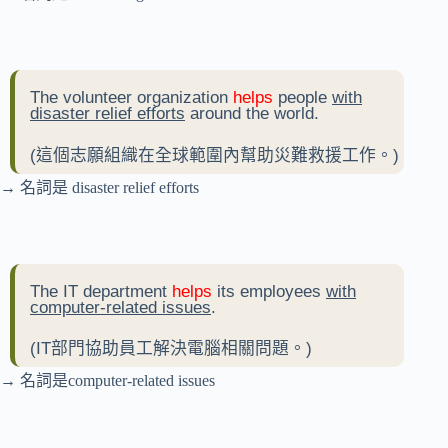
The volunteer organization
helps
people
with
disaster relief efforts
around the world.
(這個志願組織在全球範圍內幫助災難救援工作。)
→ 名詞是 disaster relief efforts
The IT department
helps
its employees
with
computer-related issues
.
(IT部門協助員工解決電腦相關問題。)
→ 名詞是computer-related issues