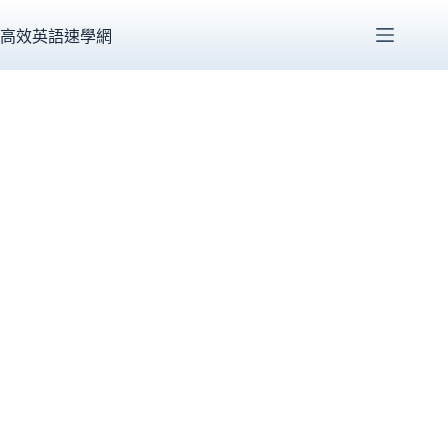
跳
至
高效英語速學網
主
要
內
容