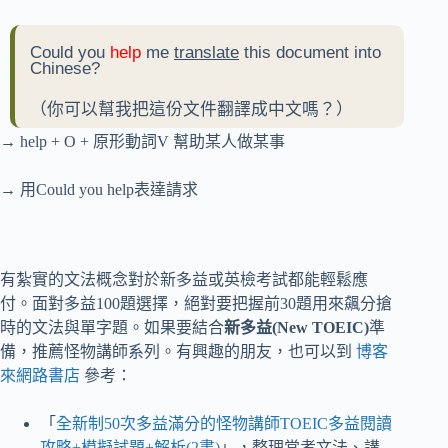
Could you
help
me
translate
this document into
Chinese?
（你可以幫我把這份文件翻譯成中文嗎？）
→ help + O + 原形動詞V 幫助某人做某事
→ 用Could you help表達請求
有紮實的文法概念對於新多益或英檢考試都能輕鬆應
付。面對多益100題選擇，絕對要把握前30題用來飆分搶
時的文法與單字題。如果要結合
新多益(New TOEIC)
準
備，推薦怪物講師系列。有興趣的朋友，也可以到
博客
來網路書店
參考：
「
全新制50次多益滿分的怪物講師TOEIC多益閱讀
攻略+模擬試題+解析(2書)
」，整理常考文法、講