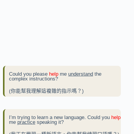
Could you please
help
me
understand
the
complex instructions?
(你能幫我理解這複雜的指示嗎？)
I’m trying to learn a new language. Could you
help
me
practice
speaking it?