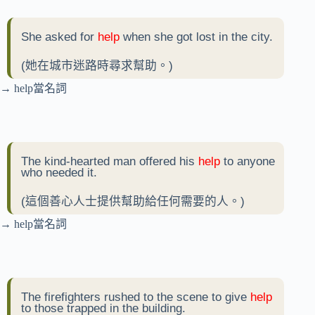
She asked for
help
when she got lost in the city.
(她在城市迷路時尋求幫助。)
→ help當名詞
The kind-hearted man offered his
help
to anyone
who needed it.
(這個善心人士提供幫助給任何需要的人。)
→ help當名詞
The firefighters rushed to the scene to give
help
to those trapped in the building.