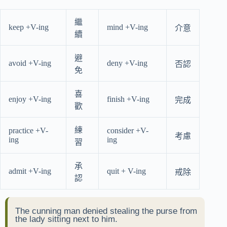
繼
keep +V-ing
mind +V-ing
介意
續
避
avoid +V-ing
deny +V-ing
否認
免
喜
enjoy +V-ing
finish +V-ing
完成
歡
練
practice +V-
consider +V-
考慮
ing
ing
習
承
admit +V-ing
quit + V-ing
戒除
認
The cunning man denied stealing the purse from
the lady sitting next to him.