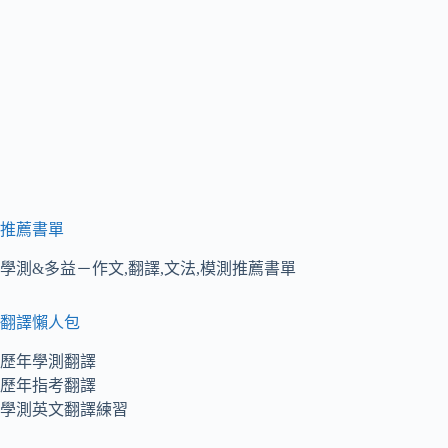
推薦書單
學測&多益－作文,翻譯,文法,模測推薦書單
翻譯懶人包
歷年學測翻譯
歷年指考翻譯
學測英文翻譯練習