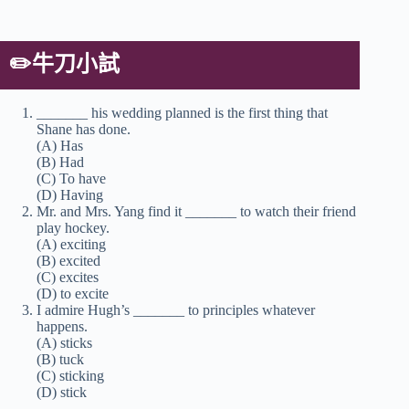
✏️牛刀小試
_______ his wedding planned is the first thing that
Shane has done.
(A) Has
(B) Had
(C) To have
(D) Having
Mr. and Mrs. Yang find it _______ to watch their friend
play hockey.
(A) exciting
(B) excited
(C) excites
(D) to excite
I admire Hugh’s _______ to principles whatever
happens.
(A) sticks
(B) tuck
(C) sticking
(D) stick