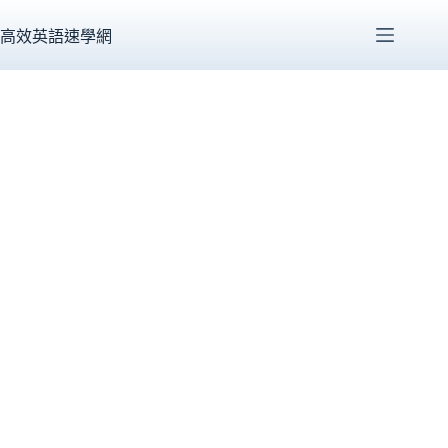
跳
至
高效英語速學網
主
要
內
容