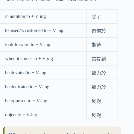
in addition to + V-ing
除了
be used/accustomed to + V-ing
習慣於
look forward to + V-ing
期待
when it comes to + V-ing
當提到
be devoted to + V-ing
致力於
be dedicated to + V-ing
致力於
be opposed to + V-ing
反對
object to + V-ing
反對