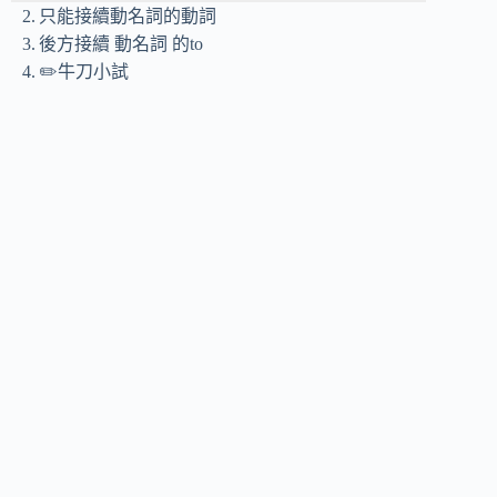
只能接續動名詞的動詞
後方接續 動名詞 的to
✏️牛刀小試