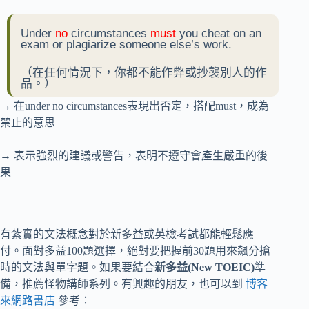
Under
no
circumstances
must
you cheat on an
exam or plagiarize someone else’s work.
（在任何情況下，你都不能作弊或抄襲別人的作
品。）
→ 在under no circumstances表現出否定，搭配must，成為
禁止的意思
→ 表示強烈的建議或警告，表明不遵守會產生嚴重的後
果
有紮實的文法概念對於新多益或英檢考試都能輕鬆應
付。面對多益100題選擇，絕對要把握前30題用來飆分搶
時的文法與單字題。如果要結合
新多益(New TOEIC)
準
備，推薦怪物講師系列。有興趣的朋友，也可以到
博客
來網路書店
參考：