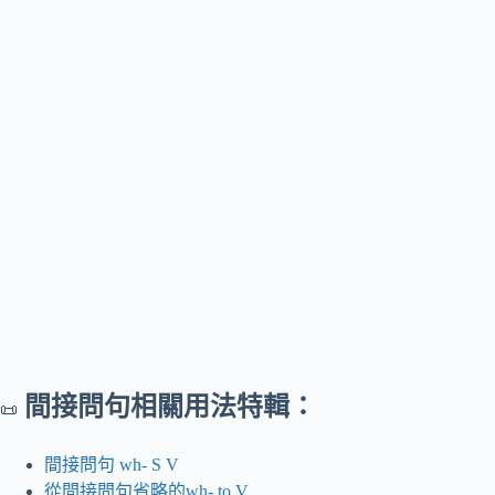
間接問句相關用法特輯：
📜
間接問句 wh- S V
從間接問句省略的wh- to V