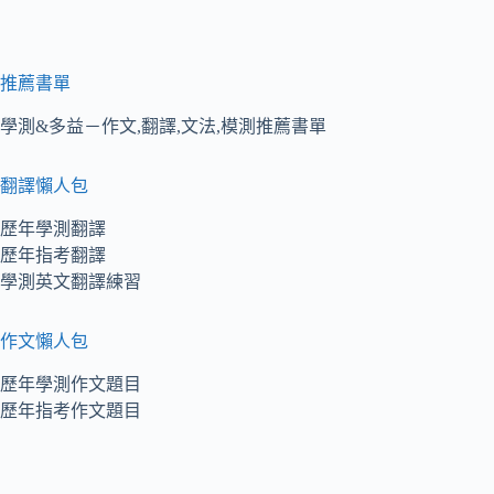
推薦書單
學測&多益－作文,翻譯,文法,模測推薦書單
翻譯懶人包
歷年學測翻譯
歷年指考翻譯
學測英文翻譯練習
作文懶人包
歷年學測作文題目
歷年指考作文題目