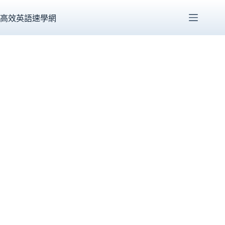
跳
至
高效英語速學網
主
要
內
容