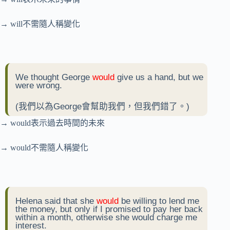
→ will不需隨人稱變化
We thought George
would
give us a hand, but we
were wrong.
(我們以為George會幫助我們，但我們錯了。)
→ would表示過去時間的未來
→ would不需隨人稱變化
Helena said that she
would
be willing to lend me
the money, but only if I promised to pay her back
within a month, otherwise she would charge me
interest.