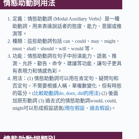
情態助動詞用法
定義：情態助動詞 (Modal Auxiliary Verbs）是一種
助動詞，用來表達說話者的態度、能力、意圖或推
測等。
種類：這些助動詞包括 can、could、may、might、
must、shall、should、will、would 等。
功能：情態助動詞在句子中扮演能力、語氣、推
測、允許、勸告、命令、建議等功能，讓句子更具
有表現力和情感色彩。
用法：(1) 情態助動詞可以用在肯定句、疑問句和
否定句，不需要根據人稱、單複數變化，但有時態
的區分。(
比較助動詞do, does, did的用法
) (2) 後面
加原形動詞 (3) 過去式的情態助動詞would, could,
might可以形成假設語氣(
現在假設
、
過去假設
)。