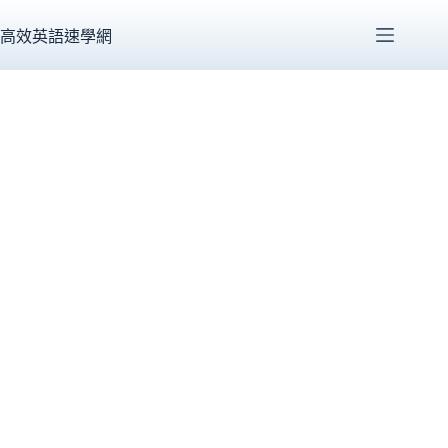
跳
至
高效英語速學網
主
要
內
容