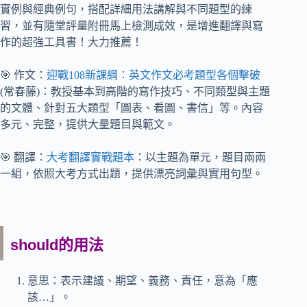
實例與經典例句，搭配詳細用法講解與不同題型的練
習，並有隨堂評量附冊馬上檢測成效，是增進翻譯與寫
作的超強工具書！大力推薦！
🎯 作文：
迎戰108新課綱：英文作文必考題型各個擊破
(常春藤)：教授基本到高階的寫作技巧、不同類型與主題
的文體、針對五大題型「圖表、看圖、書信」等。內容
多元、完整，提供大量題目與範文。
🎯 翻譯：
大考翻譯實戰題本
：以主題為單元，題目兩兩
一組，依照大考方式出題，提供漂亮詞彙與實用句型。
should的用法
意思：表示建議、期望、義務、責任，意為「應
該…」。