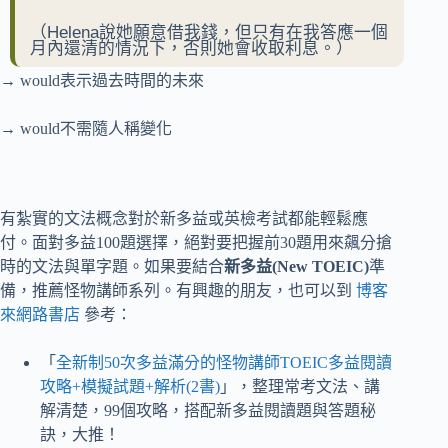
（Helena說她願意借我錢，但只有在我答應一個
月內還清的情況下，否則她會收取利息。）
→ would表示過去時間的未來
→ would不需隨人稱變化
有紮實的文法概念對於新多益或英檢考試都能輕鬆應
付。面對多益100題選擇，絕對要把握前30題用來飆分搶
時的文法與單字題。如果要結合
新多益(New TOEIC)
準
備，推薦怪物講師系列。有興趣的朋友，也可以到
博客
來網路書店
參考：
「
全新制50次多益滿分的怪物講師TOEIC多益閱讀
攻略+模擬試題+解析(2書)
」，整理常考文法、講
解清楚，99個攻略，搭配新多益閱讀題與答題秘
訣，大推！