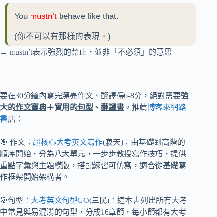
You
mustn’t
behave like that.
(你不可以有那樣的表現。)
→ mustn’t表示強烈的禁止，並非「不必須」的意思
要在30分鐘內寫完漂亮作文、翻譯得6-8分，絕對需要
強
大的
作文寶典
＋實用的
句型
、
翻譯書
。推薦
博客來網路
書
店：
🎯 作文：
超核心大考英文寫作
(寂天)：由基礎到高階的
順序開始，分為八大單元，一步步教授寫作技巧，提供
重點字彙與主題模版，搭配練習可仿寫，適合從基礎寫
作框架開始架構者。
🎯句型：
大考英文句型GO
(三民)：這本書列出所有大考
中常見與易混淆的句型，分成16章節，每小節都有大考