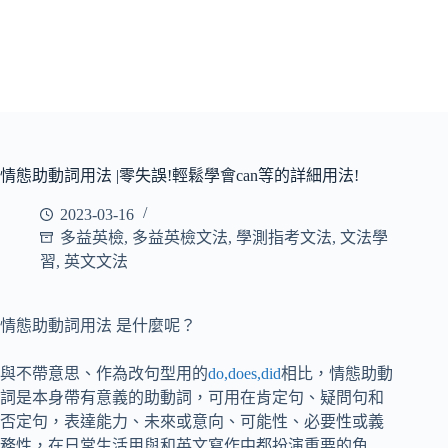
情態助動詞用法 |零失誤!輕鬆學會can等的詳細用法!
2023-03-16
多益英檢
,
多益英檢文法
,
學測指考文法
,
文法學
習
,
英文文法
情態助動詞用法 是什麼呢？
與不帶意思、作為改句型用的
do,does,did
相比，情態助動
詞是本身帶有意義的助動詞，可用在肯定句、疑問句和
否定句，表達能力、未來或意向、可能性、必要性或義
務性，在日常生活用與和英文寫作中都扮演重要的角