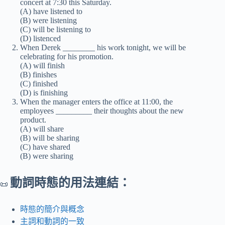
concert at 7:30 this Saturday.
(A) have listened to
(B) were listening
(C) will be listening to
(D) listenced
When Derek ________ his work tonight, we will be
celebrating for his promotion.
(A) will finish
(B) finishes
(C) finished
(D) is finishing
When the manager enters the office at 11:00, the
employees _________ their thoughts about the new
product.
(A) will share
(B) will be sharing
(C) have shared
(B) were sharing
動詞時態的用法連結：
📜
時態的簡介與概念
主詞和動詞的一致