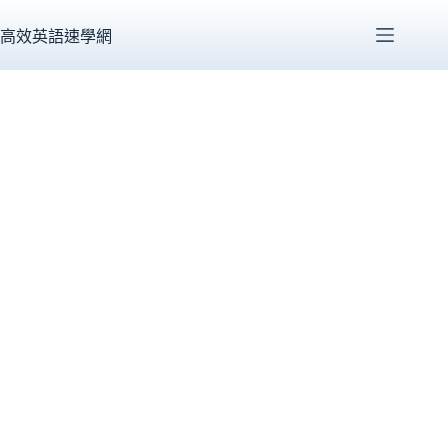
跳
至
高效英語速學網
主
要
內
容