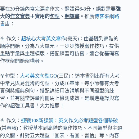
要在30分鐘內寫完漂亮作文、翻譯得6-8分，絕對需要
強
大的
作文寶典
＋實用的
句型
、
翻譯書
。推薦
博客來網路
書
店：
🎯 作文：
超核心大考英文寫作
(寂天)：由基礎到高階的
順序開始，分為八大單元，一步步教授寫作技巧，提供
重點字彙與主題模版，搭配練習可仿寫，適合從基礎寫
作框架開始架構者。
🎯句型：
大考英文句型GO
(三民)：這本書列出所有大考
中常見與易混淆的句型，分成16章節，每小節都有大考
實例與經典例句，搭配詳細用法講解與不同題型的練
習，並有隨堂評量附冊馬上檢測成效，是增進翻譯與寫
作的超強工具書！大力推薦！
🎯 作文：
迎戰108新課綱：英文作文必考題型各個擊破
(常春藤)：教授基本到高階的寫作技巧、不同類型與主題
的文體、針對五大題型「圖表、看圖、書信」等。內容