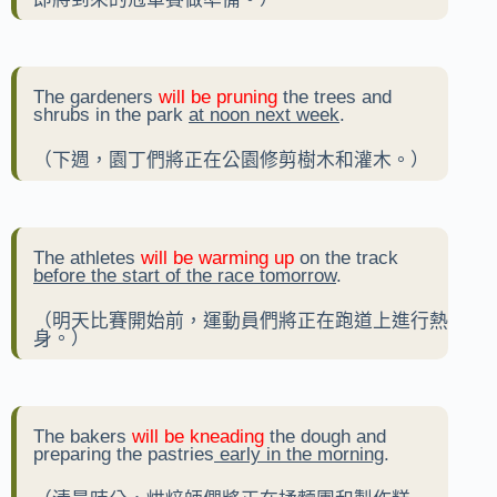
The gardeners
will be pruning
the trees and
shrubs in the park
at noon next week
.
（下週，園丁們將正在公園修剪樹木和灌木。）
The athletes
will be warming up
on the track
before the start of the race tomorrow
.
（明天比賽開始前，運動員們將正在跑道上進行熱
身。）
The bakers
will be kneading
the dough and
preparing the pastries
early in the morning
.