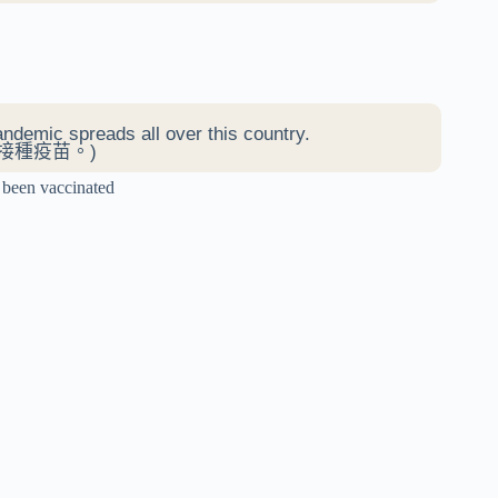
ndemic spreads all over this country.
接種疫苗。)
vaccinated