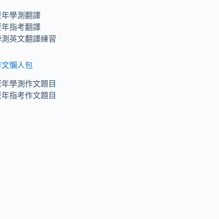
歷年學測翻譯
歷年指考翻譯
學測英文翻譯練習
作文懶人包
歷年學測作文題目
歷年指考作文題目