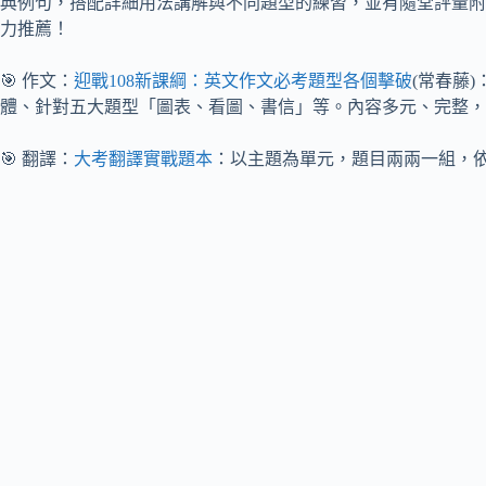
典例句，搭配詳細用法講解與不同題型的練習，並有隨堂評量附
力推薦！
🎯 作文：
迎戰108新課綱：英文作文必考題型各個擊破
(常春藤
體、針對五大題型「圖表、看圖、書信」等。內容多元、完整，
🎯 翻譯：
大考翻譯實戰題本
：以主題為單元，題目兩兩一組，