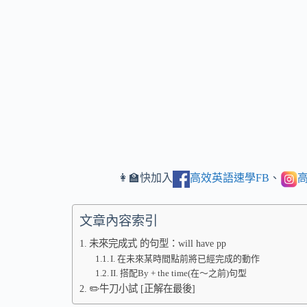
👩‍🏫快加入
高效英語速學FB
、
高
文章內容索引
未來完成式 的句型：will have pp
I. 在未來某時間點前將已經完成的動作
II. 搭配By + the time(在～之前)句型
✏️牛刀小試 [正解在最後]