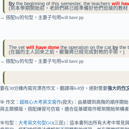
By
the beginning of this semester, the teachers
will ha
(到本學期開始前，老師們將已經準備好他們班級的教材
→ 搭配by的句型，主要子句用will have pp
The vet
will have done
the operation on the cat
by
the t
(在貓的主人回來之前，獸醫將已經完成對牠的手術。)
→ 搭配by的句型，主要子句用will have pp
要在30分鐘內寫完漂亮作文、翻譯得6-8分，絕對需要
強大的
作
🎯 作文：
超核心大考英文寫作
(寂天)：由基礎到高階的順序開
與主題模版，搭配練習可仿寫，適合從基礎寫作框架開始架構者
🎯句型：
大考英文句型GO
(三民)：這本書列出所有大考中常見