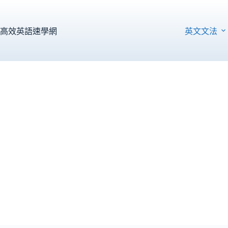
跳
至
主
高效英語速學網
英文文法
要
內
容