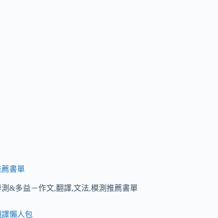
推薦書單
學測&多益－作文,翻譯,文法,模測推薦書單
翻譯懶人包