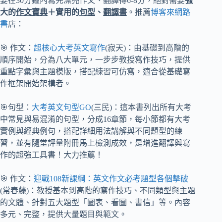
要在30分鐘內寫完漂亮作文、翻譯得6-8分，絕對需要
強
大的
作文寶典
＋實用的
句型
、
翻譯書
。推薦
博客來網路
書
店：
🎯 作文：
超核心大考英文寫作
(寂天)：由基礎到高階的
順序開始，分為八大單元，一步步教授寫作技巧，提供
重點字彙與主題模版，搭配練習可仿寫，適合從基礎寫
作框架開始架構者。
🎯句型：
大考英文句型GO
(三民)：這本書列出所有大考
中常見與易混淆的句型，分成16章節，每小節都有大考
實例與經典例句，搭配詳細用法講解與不同題型的練
習，並有隨堂評量附冊馬上檢測成效，是增進翻譯與寫
作的超強工具書！大力推薦！
🎯 作文：
迎戰108新課綱：英文作文必考題型各個擊破
(常春藤)：教授基本到高階的寫作技巧、不同類型與主題
的文體、針對五大題型「圖表、看圖、書信」等。內容
多元、完整，提供大量題目與範文。