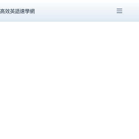
跳
至
高效英語速學網
主
要
內
容