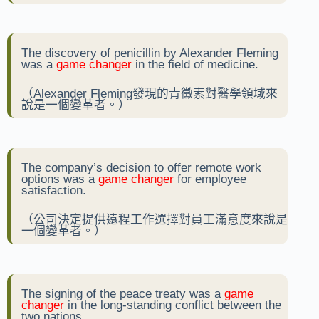
The discovery of penicillin by Alexander Fleming
was a
game changer
in the field of medicine.
（Alexander Fleming發現的青黴素對醫學領域來
說是一個變革者。）
The company’s decision to offer remote work
options was a
game changer
for employee
satisfaction.
（公司決定提供遠程工作選擇對員工滿意度來說是
一個變革者。）
The signing of the peace treaty was a
game
changer
in the long-standing conflict between the
two nations.