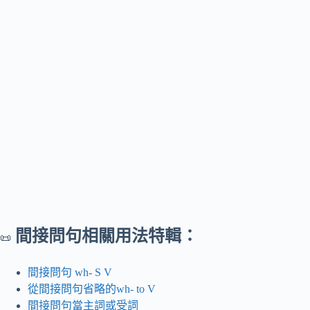
間接問句相關用法特輯：
📜
間接問句 wh- S V
從間接問句省略的wh- to V
間接問句當主詞或受詞