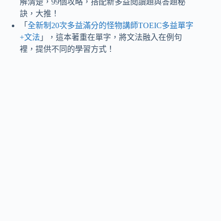
解清楚，99個攻略，搭配新多益閱讀題與答題秘
訣，大推！
「
全新制20次多益滿分的怪物講師TOEIC多益單字
+文法
」，這本著重在單字，將文法融入在例句
裡，提供不同的學習方式！