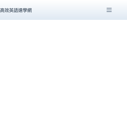
跳
至
高效英語速學網
主
要
內
容