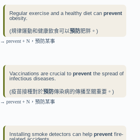
Regular exercise and a healthy diet can
prevent
obesity.
(規律運動和健康飲食可以
預防
肥胖。)
→ prevent + N，預防某事
Vaccinations are crucial to
prevent
the spread of
infectious diseases.
(疫苗接種對於
預防
傳染病的傳播至關重要。)
→ prevent + N，預防某事
Installing smoke detectors can help
prevent
fire-
related accidents.