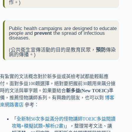
作。)
Public health campaigns are designed to educate
people and
prevent
the spread of infectious
diseases.
(公共衛生宣傳活動的目的是教育民眾，
預防
傳染
病的傳播。)
有紮實的文法概念對於新多益或英檢考試都能輕鬆應
付。面對多益100題選擇，絕對要把握前30題用來飆分搶
時的文法與單字題。如果要結合
新多益(New TOEIC)
準
備，推薦怪物講師系列。有興趣的朋友，也可以到
博客
來網路書店
參考：
「
全新制50次多益滿分的怪物講師TOEIC多益閱讀
攻略+模擬試題+解析(2書)
」，整理常考文法、講