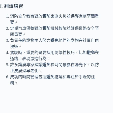
I. 翻譯練習
消防安全教育對於
預防
家庭火災並保護家庭至關重
要。
定期汽車保養對於
預防
機械故障並確保道路安全至
關重要。
負責任的寵物主人努力
避免
他們的寵物在社區自由
漫遊。
駕駛時，重要的是要採用防禦性技巧，比如
避免
在
道路上表現激進行為。
許多護膚專家建議
避免
長時間暴露在陽光下，以防
止皮膚過早老化。
成功的時間管理包括
避免
拖延和專注於手邊的任
務。