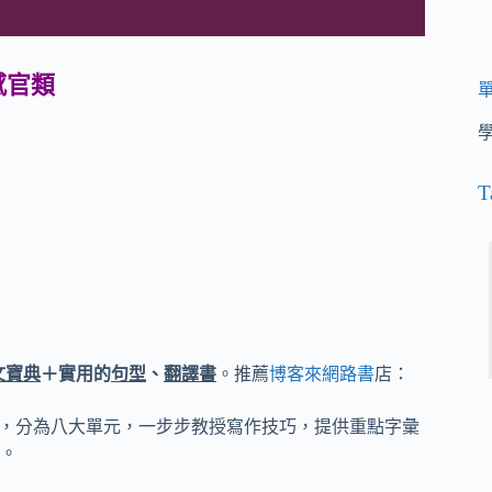
感官類
T
文寶典
＋實用的
句型
、
翻譯書
。推薦
博客來網路書
店：
始，分為八大單元，一步步教授寫作技巧，提供重點字彙
。