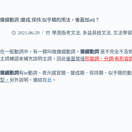
連綴動詞 |變成,保持,似乎類的用法，後面加adj？
2021-06-29
學測指考文法
,
多益英檢文法
,
文法學習
在一般動詞中，有一類叫做連綴動詞。
連綴動詞
是不完全不及
主詞補語來補充說明主詞，因此
後面常接
形容詞、分詞(有形容詞
連綴動詞
有be動詞、表示感官類、變成類、保持類、似乎類的
型，
另外說明，連結在
此
。