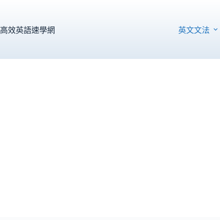
跳
至
主
高效英語速學網
英文文法
要
內
容