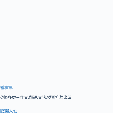
推薦書單
學測&多益－作文,翻譯,文法,模測推薦書單
翻譯懶人包