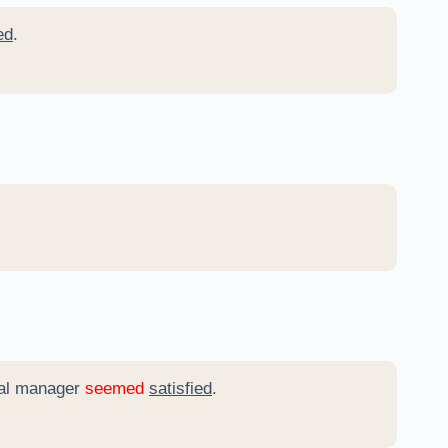
ed
.
eral manager
seemed
satisfied
.