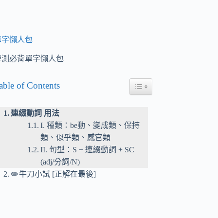
單字懶人包
學測必背單字懶人包
able of Contents
Toggle Table of Content
連綴動詞 用法
I. 種類：be動、變成類、保持
類、似乎類、感官類
II. 句型：S + 連綴動詞 + SC
(adj/分詞/N)
✏️牛刀小試 [正解在最後]