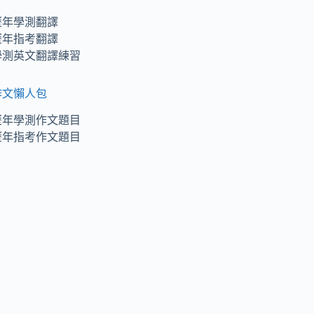
歷年學測翻譯
歷年指考翻譯
學測英文翻譯練習
作文懶人包
歷年學測作文題目
歷年指考作文題目