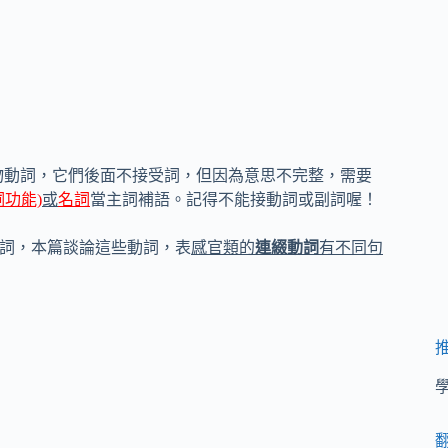
物動詞，它們後面不接受詞，但因為意思不完整，需要
功能)
或
名詞
當主詞補語。記得不能接動詞或副詞喔！
動詞，本篇談論這些動詞，表
感官類的
連綴動詞
有不同句