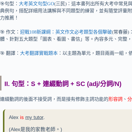
🎯句型：
大考英文句型GO
(三民)：這本書列出所有大考中常見
典例句，搭配詳細用法講解與不同題型的練習，並有隨堂評量附
力推薦！
🎯 作文：
迎戰108新課綱：英文作文必考題型各個擊破
(常春藤
體、針對五大題型「圖表、看圖、書信」等。內容多元、完整，
🎯 翻譯：
大考翻譯實戰題本
：以主題為單元，題目兩兩一組，
II. 句型：S + 連綴動詞 + SC (adj/分詞/N)
連綴動詞的後面不接受詞，而是接有修飾主詞功能的
形容詞
、
分
Alex
is
my tutor
.
(Alex是我的家教老師。)