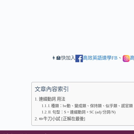
👩‍🏫快加入
高效英語速學FB
、
高
文章內容索引
連綴動詞 用法
I. 種類：be動、變成類、保持類、似乎類、感官類
II. 句型：S + 連綴動詞 + SC (adj/分詞/N)
✏️牛刀小試 [正解在最後]