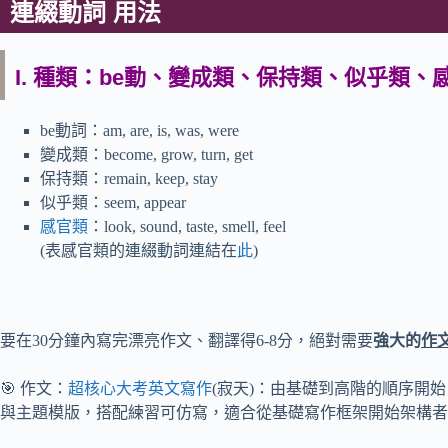
連綴動詞 用法
I. 種類：be動、變成類、保持類、似乎類、
be動詞：am, are, is, was, were
變成類：become, grow, turn, get
保持類：remain, keep, stay
似乎類：seem, appear
感官類
：look, sound, taste, smell, feel
(表感官類的連綴動詞連結在
此
)
要在30分鐘內寫完漂亮作文、翻譯得6-8分，絕對需要
強大的
作
🎯 作文：
超核心大考英文寫作
(寂天)：由基礎到高階的順序開
與主題模版，搭配練習可仿寫，適合從基礎寫作框架開始架構者