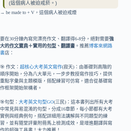
(這個病人被迫戒菸。)
→ be made to + V，這個病人被迫戒煙
要在30分鐘內寫完漂亮作文、翻譯得6-8分，絕對需要
強
大的
作文寶典
＋實用的
句型
、
翻譯書
。推薦
博客來網路
書
店：
🎯 作文：
超核心大考英文寫作
(寂天)：由基礎到高階的
順序開始，分為八大單元，一步步教授寫作技巧，提供
重點字彙與主題模版，搭配練習可仿寫，適合從基礎寫
作框架開始架構者。
🎯句型：
大考英文句型GO
(三民)：這本書列出所有大考
中常見與易混淆的句型，分成16章節，每小節都有大考
實例與經典例句，搭配詳細用法講解與不同題型的練
習，並有隨堂評量附冊馬上檢測成效，是增進翻譯與寫
作的超強工具書！大力推薦！