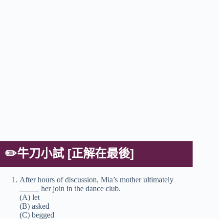
✏️牛刀小試 [正解在最後]
After hours of discussion, Mia’s mother ultimately
_____ her join in the dance club.
(A) let
(B) asked
(C) begged