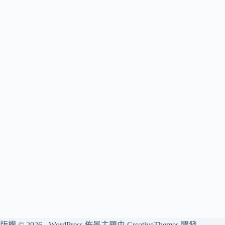
版權 © 2026 - WordPress 佈景主題由
CreativeThemes
開發