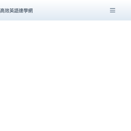
跳
至
高效英語速學網
主
要
內
容