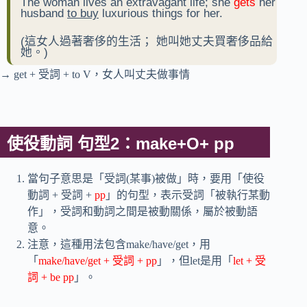
The woman lives an extravagant life; she
gets
her
husband
to buy
luxurious things for her.
(這女人過著奢侈的生活； 她叫她丈夫買奢侈品給
她。)
→ get + 受詞 + to V，女人叫丈夫做事情
使役動詞 句型2：make+O+ pp
當句子意思是「受詞(某事)被做」時，要用「使役
動詞 + 受詞 +
pp
」的句型，表示受詞「被執行某動
作」，受詞和動詞之間是被動關係，屬於被動語
意。
注意，這種用法包含make/have/get，用
「
make/have/get + 受詞 + pp
」，但let是用「
let + 受
詞 + be pp
」。