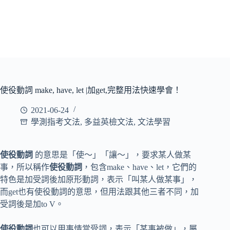
使役動詞 make, have, let |加get,完整用法快速學會！
2021-06-24
學測指考文法
,
多益英檢文法
,
文法學習
使役動詞
的意思是「使～」「讓～」，要求某人做某
事，所以稱作
使役動詞
，包含make、have、let，它們的
特色是加受詞後加原形動詞，表示「叫某人做某事」，
而get也有使役動詞的意思，但用法跟其他三者不同，加
受詞後是加to V。
使役動詞
也可以用事情當受詞，表示「某事被做」，屬