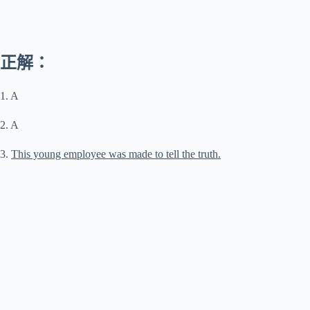
正解：
1. A
2. A
3.
This young employee was made to tell the truth.