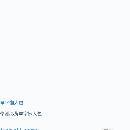
單字懶人包
學測必背單字懶人包
Table of Contents
Toggle Table of