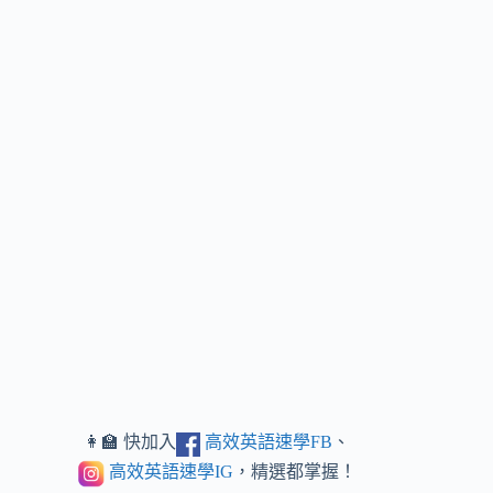
👩‍🏫 快加入
高效英語速學FB
、
高效英語速學IG
，精選都掌握！