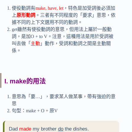
使役動詞有
make, have, let
，特色是加受詞後必須加
上
原形動詞
。三者有不同程度的「要求」意思，依
據不同的上下文選用不同的動詞。
get雖然有使役動詞的意思，但用法上屬於一般動
詞，是加O + to V。注意，這種用法是用於受詞被
叫去做「
主動
」動作，受詞和動詞之間是主動關
係。
I. make的用法
意思為「要…」，要求某人做某事，帶有強迫的意
思
句型：make + O + 原V
Dad
made
my brother
do
the dishes.