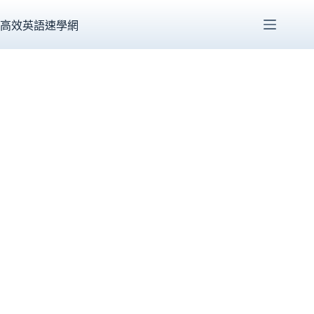
跳
至
高效英語速學網
主
要
內
容