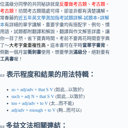
位滿級分同學的共同秘訣就是
反覆做考古題、考古題、
考古題！
坊間考古題隨處可得，卻並非都有清楚講解。
常春藤的
近五年英文學測加指考試題詳解-試題本+詳解
本
有詳細的單字講解、重要字彙均有搭配字、例句、慣
用語，試題都附翻譯和解說，翻譯與作文解答詳盡，讓
你一目了然，省下寶貴時間。考前不要再花時間查字典
了～
大考字彙重複性高，
這本書可在平時
當單字書背
、
倒數一個月當
衝刺書
使用，想要學測
滿級分
，絕對要有
工具書
喔！
表示程度和結果的用法特輯：
📜
so + adj/adv + that S V
(如此...以致於)
such + adj N + that S V
(如此...以致於)
too + adj/adv + to V
(太...而不能)
adj/adv + enough + to V
(夠...而可以)
多益文法相關連結：
📜