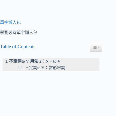
單字懶人包
學測必背單字懶人包
Table of Contents
Toggle Table of
不定詞to V 用法 2：N + to V
不定詞to V：當形容詞