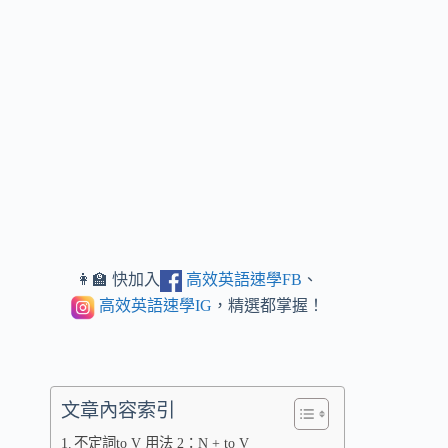
👩‍🏫 快加入
高效英語速學FB
、
高效英語速學IG
，精選都掌握！
文章內容索引
不定詞to V 用法 2：N + to V