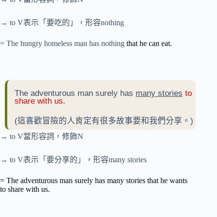
→ to V表示「要吃的」，形容nothing
= The hungry homeless man has nothing
that he can eat.
The adventurous man surely has
many stories
to
share with us
.
(這喜歡冒險的人肯定有很多故事要和我們分享。)
→ to V當形容詞，修飾N
→ to V表示「要分享的」，形容many stories
= The adventurous man surely has many stories that he wants
to share with us.