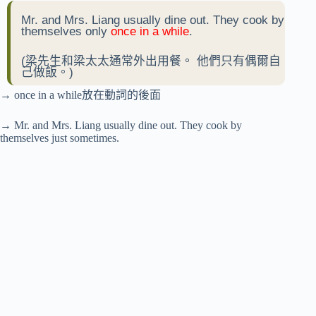
Mr. and Mrs. Liang usually dine out. They cook by
themselves only
once in a while
.
(梁先生和梁太太通常外出用餐。 他們只有偶爾自
己做飯。)
→ once in a while放在動詞的後面
→ Mr. and Mrs. Liang usually dine out. They cook by
themselves just sometimes.