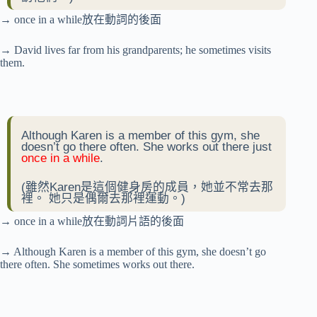
→ once in a while放在動詞的後面
→ David lives far from his grandparents; he sometimes visits
them.
Although Karen is a member of this gym, she
doesn’t go there often. She works out there just
once in a while
.
(雖然Karen是這個健身房的成員，她並不常去那
裡。 她只是偶爾去那裡運動。)
→ once in a while放在動詞片語的後面
→ Although Karen is a member of this gym, she doesn’t go
there often. She sometimes works out there.