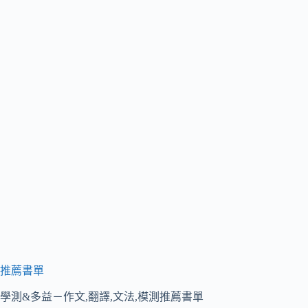
推薦書單
學測&多益－作文,翻譯,文法,模測推薦書單