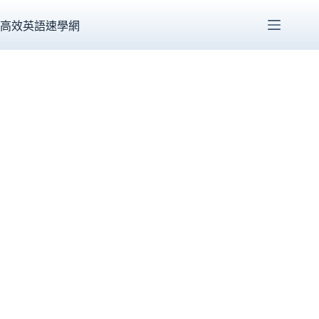
跳
至
高效英語速學網
主
要
內
容