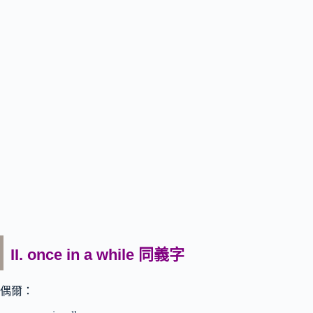
II. once in a while 同義字
偶爾：