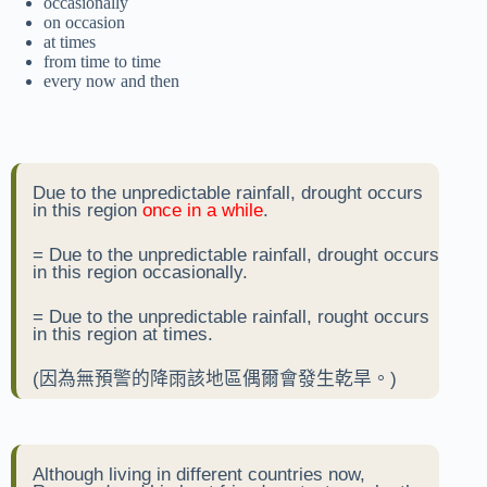
occasionally
on occasion
at times
from time to time
every now and then
Due to the unpredictable rainfall, drought occurs
in this region
once in a while
.
= Due to the unpredictable rainfall, drought occurs
in this region occasionally.
= Due to the unpredictable rainfall, rought occurs
in this region at times.
(因為無預警的降雨該地區偶爾會發生乾旱。)
Although living in different countries now,