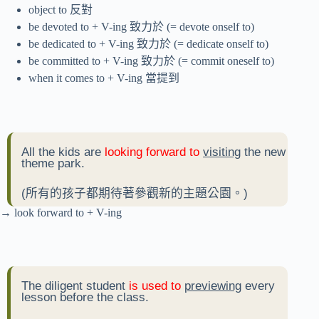
object to 反對
be devoted to + V-ing 致力於 (= devote onself to)
be dedicated to + V-ing 致力於 (= dedicate onself to)
be committed to + V-ing 致力於 (= commit oneself to)
when it comes to + V-ing 當提到
All the kids are
looking forward to
visiting
the new
theme park.
(所有的孩子都期待著參觀新的主題公園。)
→ look forward to + V-ing
The diligent student
is used to
previewing
every
lesson before the class.