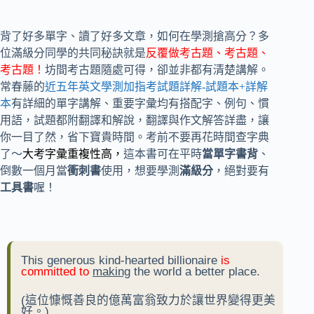
背了好多單字、讀了好多文章，如何在學測搶高分？多
位滿級分同學的共同秘訣就是
反覆做考古題、考古題、
考古題！
坊間考古題隨處可得，卻並非都有清楚講解。
常春藤的
近五年英文學測加指考試題詳解-試題本+詳解
本
有詳細的單字講解、重要字彙均有搭配字、例句、慣
用語，試題都附翻譯和解說，翻譯與作文解答詳盡，讓
你一目了然，省下寶貴時間。考前不要再花時間查字典
了～
大考字彙重複性高，
這本書可在平時
當單字書背
、
倒數一個月當
衝刺書
使用，想要學測
滿級分
，絕對要有
工具書
喔！
This generous kind-hearted billionaire
is
committed to
making
the world a better place.
(這位慷慨善良的億萬富翁致力於讓世界變得更美
好。)