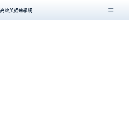
跳
至
高效英語速學網
主
要
內
容