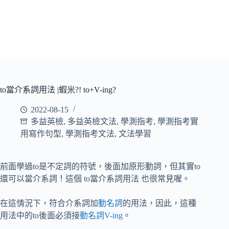
to當介系詞用法 |蝦米?! to+V-ing?
2022-08-15
多益英檢
,
多益英檢文法
,
學測指考
,
學測指考實
用寫作句型
,
學測指考文法
,
文法學習
前面學過to是不定詞的符號，後面加原形動詞，但其實to
還可以當介系詞！這個 to當介系詞用法 也很常見喔。
在這情況下，符合介系詞加
動名詞
的用法，因此，這種
用法中的to後面必須接
動名詞V-ing
。