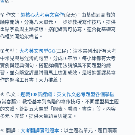
書
店：
🎯 作文：
超核心大考英文寫作
(寂天)：由基礎到高階的
順序開始，分為八大單元，一步步教授寫作技巧，提供
重點字彙與主題模版，搭配練習可仿寫，適合從基礎寫
作框架開始架構者。
🎯句型：
大考英文句型GO
(三民)：這本書列出所有大考
中常見與易混淆的句型，分成16章節，每小節都有大考
實例與經典例句，搭配詳細用法講解與不同題型的練
習，並有隨堂評量附冊馬上檢測成效，是增進翻譯與寫
作的超強工具書！大力推薦！
🎯 作文：
迎戰108新課綱：英文作文必考題型各個擊破
(常春藤)：教授基本到高階的寫作技巧、不同類型與主題
的文體、針對五大題型「圖表、看圖、書信」等。內容
多元、完整，提供大量題目與範文。
🎯 翻譯：
大考翻譯實戰題本
：以主題為單元，題目兩兩