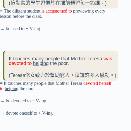
(這勤奮的學生習慣於在課前預習每一節課。)
= The diligent student
is accustomed to
previewing
every
lesson before the class.
→ be used to + V-ing
It touches many people that Mother Teresa
was
devoted to
helping
the poor.
(Teresa修女致力於幫助窮人，這讓許多人感動。)
= It touches many people that Mother Teresa
devoted herself
to
helping
the poor.
→ be devoted to + V-ing
→ devote oneself to + V-ing