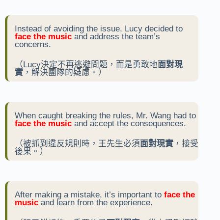
Instead of avoiding the issue, Lucy decided to
face the music
and address the team’s
concerns.
（Lucy決定不再逃避問題，而是勇敢地
面對現
實
，解決團隊的疑慮。）
When caught breaking the rules, Mr. Wang had to
face the music
and accept the consequences.
（被抓到違反規則時，王先生必須
面對現實
，接受
後果。）
After making a mistake, it’s important to
face the
music
and learn from the experience.