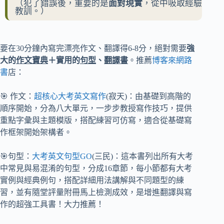
（犯了錯誤後，重要的是
面對現實
，從中吸取經驗
教訓。）
要在30分鐘內寫完漂亮作文、翻譯得6-8分，絕對需要
強
大的
作文寶典
＋實用的
句型
、
翻譯書
。推薦
博客來網路
書
店：
🎯 作文：
超核心大考英文寫作
(寂天)：由基礎到高階的
順序開始，分為八大單元，一步步教授寫作技巧，提供
重點字彙與主題模版，搭配練習可仿寫，適合從基礎寫
作框架開始架構者。
🎯句型：
大考英文句型GO
(三民)：這本書列出所有大考
中常見與易混淆的句型，分成16章節，每小節都有大考
實例與經典例句，搭配詳細用法講解與不同題型的練
習，並有隨堂評量附冊馬上檢測成效，是增進翻譯與寫
作的超強工具書！大力推薦！