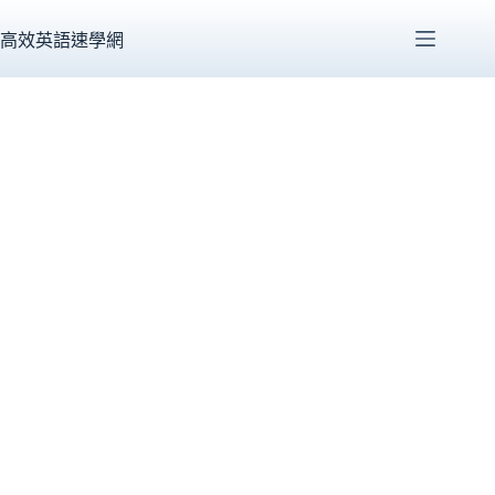
跳
至
高效英語速學網
主
要
內
容