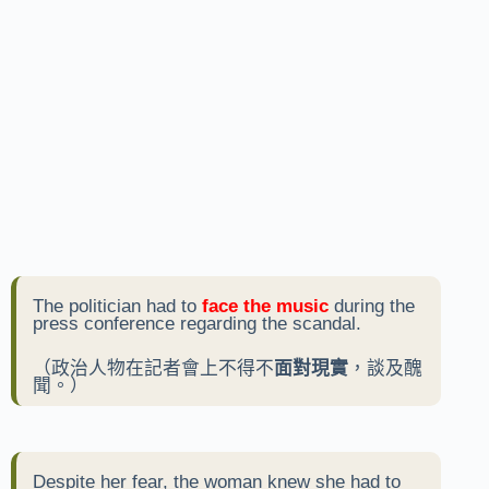
The politician had to
face the music
during the
press conference regarding the scandal.
（政治人物在記者會上不得不
面對現實
，談及醜
聞。）
Despite her fear, the woman knew she had to