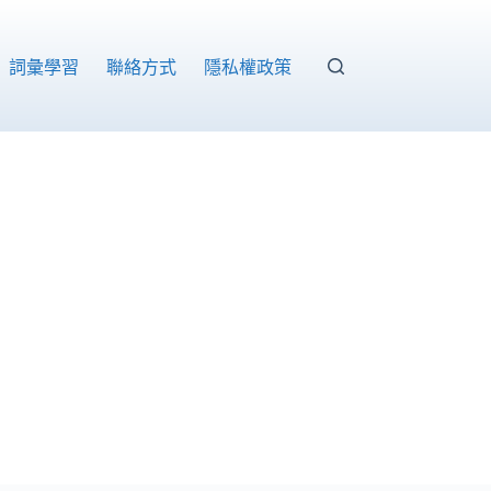
able of
ontents
詞彙學習
聯絡方式
隱私權政策
Toggle Table of Content
I.
多
益
必
背
單
字
公
司
部
門
與
職