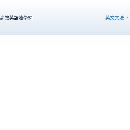
跳
至
主
高效英語速學網
英文文法
要
內
容