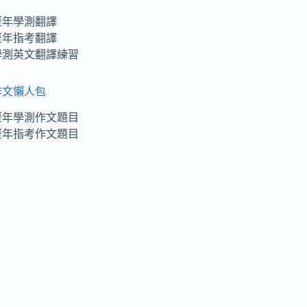
II.
歷年學測翻譯
多
歷年指考翻譯
益
學測英文翻譯練習
必
背
作文懶人包
單
字
歷年學測作文題目
公
歷年指考作文題目
司
結
構
與
組
織
1
公
司
結