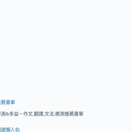
位
1
公
司
部
門
與
職
位
2
公
司
部
門
推薦書單
與
學測&多益－作文,翻譯,文法,模測推薦書單
職
位
翻譯懶人包
3