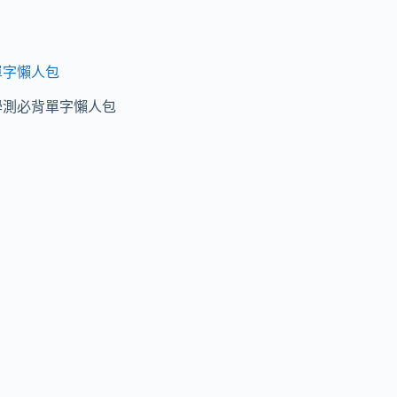
構
與
組
單字懶人包
織
學測必背單字懶人包
2
公
司
結
構
與
組
織
3
III.
牛
刀
小
試