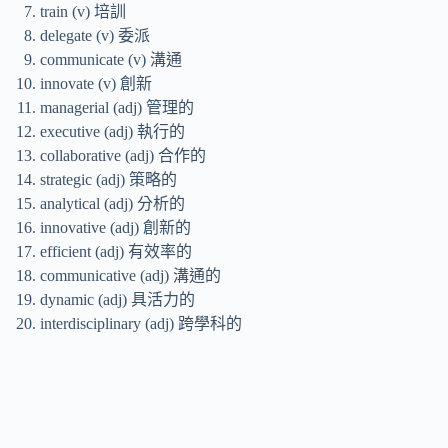
train (v) 培訓
delegate (v) 委派
communicate (v) 溝通
innovate (v) 創新
managerial (adj) 管理的
executive (adj) 執行的
collaborative (adj) 合作的
strategic (adj) 策略的
analytical (adj) 分析的
innovative (adj) 創新的
efficient (adj) 有效率的
communicative (adj) 溝通的
dynamic (adj) 具活力的
interdisciplinary (adj) 跨學科的