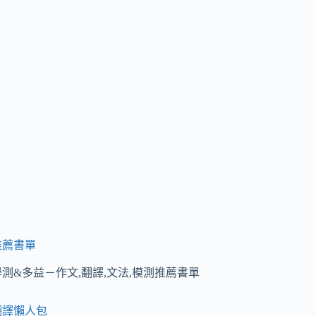
推薦書單
學測&多益－作文,翻譯,文法,模測推薦書單
翻譯懶人包