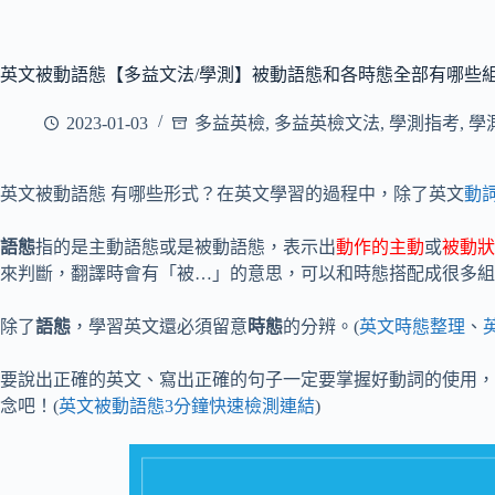
英文被動語態【多益文法/學測】被動語態和各時態全部有哪些
2023-01-03
多益英檢
,
多益英檢文法
,
學測指考
,
學
英文被動語態 有哪些形式？在英文學習的過程中，除了英文
動
語態
指的是主動語態或是被動語態，表示出
動作的主動
或
被動狀
來判斷，翻譯時會有「被…」的意思，可以和時態搭配成很多組
除了
語態
，學習英文還必須留意
時態
的分辨。(
英文時態整理
、
要說出正確的英文、寫出正確的句子一定要掌握好動詞的使用，
念吧！(
英文被動語態3分鐘快速檢測連結
)