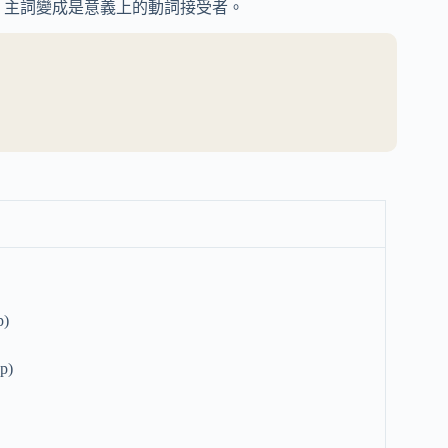
」，主詞變成是意義上的動詞接受者。
)
p)