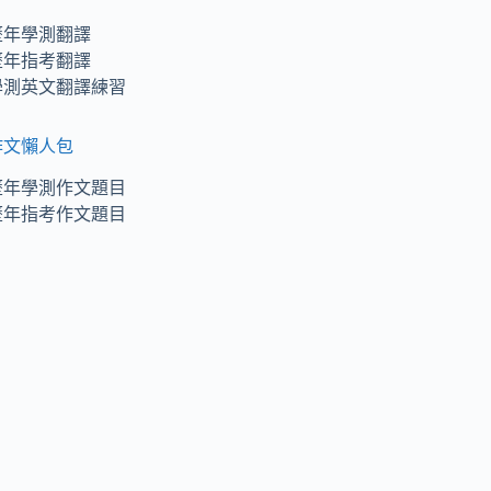
歷年學測翻譯
歷年指考翻譯
學測英文翻譯練習
作文懶人包
歷年學測作文題目
歷年指考作文題目