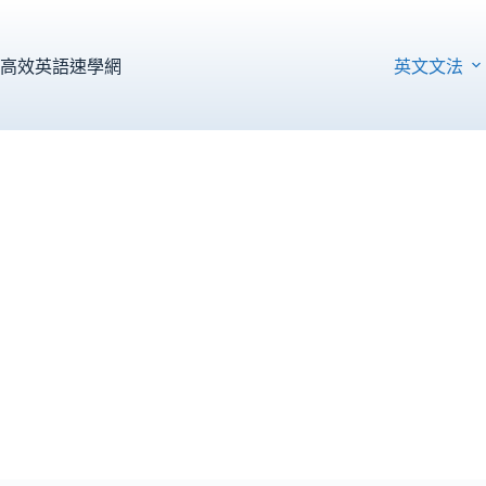
跳
至
主
高效英語速學網
英文文法
要
內
容