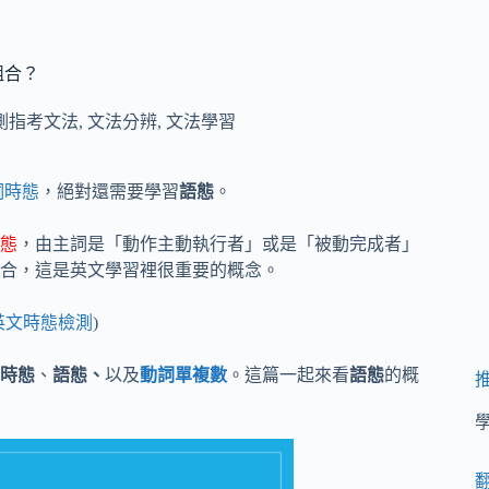
組合？
測指考文法
,
文法分辨
,
文法學習
詞時態
，絕對還需要學習
語態
。
態
，由主詞是「動作主動執行者」或是「被動完成者」
合，這是英文學習裡很重要的概念。
英文時態檢測
)
時態
、
語態、
以及
動詞單複數
。這篇一起來看
語態
的概