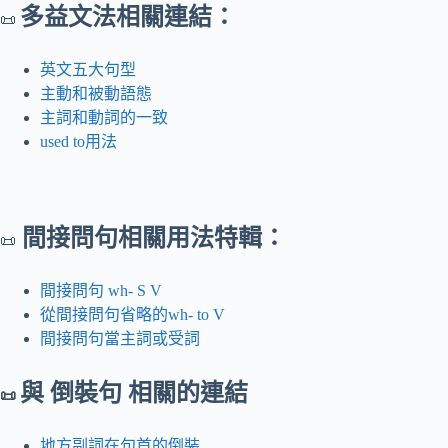
多益文法相關連結：
📜
英文五大句型
主動和被動語態
主詞和動詞的一致
used to用法
間接問句相關用法特輯：
📜
間接問句 wh- S V
從間接問句省略的wh- to V
間接問句當主詞或受詞
與 倒裝句 相關的連結
📜
地方副詞在句首的倒裝