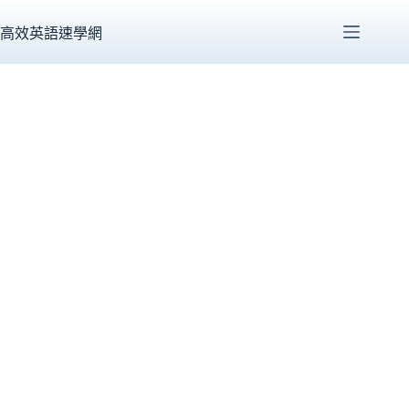
跳
至
高效英語速學網
主
要
內
容