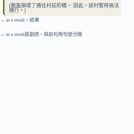
(颱風損壞了通往村莊的橋。 因此，該村暫時無法
通行。)
→ as a result + 結果
→ as a result是副詞，與前句用句號分隔