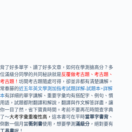
背了好多單字、讀了好多文章，如何在學測搶高分？多
位滿級分同學的共同秘訣就是
反覆做考古題、考古題、
考古題！
坊間考古題隨處可得，卻並非都有清楚講解。
常春藤的
近五年英文學測加指考試題詳解-試題本+詳解
本
有詳細的單字講解、重要字彙均有搭配字、例句、慣
用語，試題都附翻譯和解說，翻譯與作文解答詳盡，讓
你一目了然，省下寶貴時間。考前不要再花時間查字典
了～
大考字彙重複性高，
這本書可在平時
當單字書背
、
倒數一個月當
衝刺書
使用，想要學測
滿級分
，絕對要有
工具書
喔！