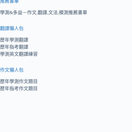
推薦書單
學測&多益－作文,翻譯,文法,模測推薦書單
翻譯懶人包
歷年學測翻譯
歷年指考翻譯
學測英文翻譯練習
作文懶人包
歷年學測作文題目
歷年指考作文題目