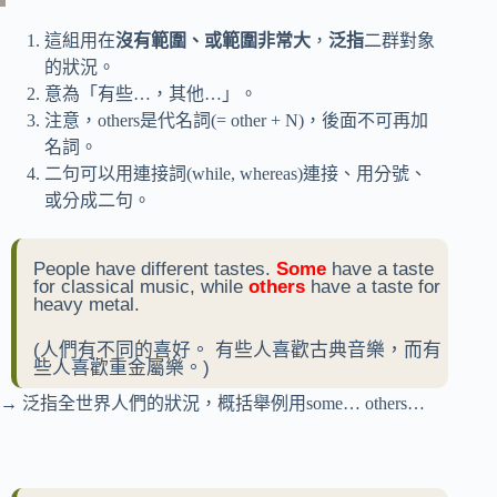
這組用在
沒有範圍、或範圍非常大
，
泛指
二群對象
的狀況。
意為「有些…，其他…」。
注意，others是代名詞(= other + N)，後面不可再加
名詞。
二句可以用連接詞(while, whereas)連接、用分號、
或分成二句。
People have different tastes.
Some
have a taste
for classical music, while
others
have a taste for
heavy metal.
(人們有不同的喜好。 有些人喜歡古典音樂，而有
些人喜歡重金屬樂。)
→ 泛指全世界人們的狀況，概括舉例用some… others…