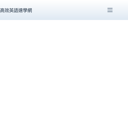
跳
至
高效英語速學網
主
要
內
容