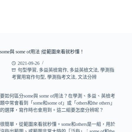
some與 some of用法 |從範圍來看就秒懂！
2021-09-26
句型學習
,
多益英檢寫作
,
多益英檢文法
,
學測指
考實用寫作句型
,
學測指考文法
,
文法分辨
要如何區分some與 some of用法？在學測、多益、英檢考
題中常會看到「some和some of」或「others和the others」
的選擇，寫作時也會用到。這二組要怎麼分辨呢？
很簡單，從範圍來看就秒懂。some和others是一組，用於
沒指出範圍、或範圍非常大時的「泛指」；some of和the