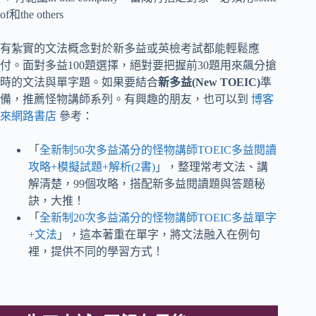
of和the others
有紮實的文法概念對於新多益或英檢考試都能輕鬆應
付。面對多益100題選擇，絕對要把握前30題用來飆分搶
時的文法與單字題。如果要結合
新多益(New TOEIC)
準
備，推薦怪物講師系列。有興趣的朋友，也可以到
博客
來網路書店
參考：
「
全新制50次多益滿分的怪物講師TOEIC多益閱讀
攻略+模擬試題+解析(2書)
」，整理常考文法、講
解清楚，99個攻略，搭配新多益閱讀題與答題秘
訣，大推！
「
全新制20次多益滿分的怪物講師TOEIC多益單字
+文法
」，這本著重在單字，將文法融入在例句
裡，提供不同的學習方式！