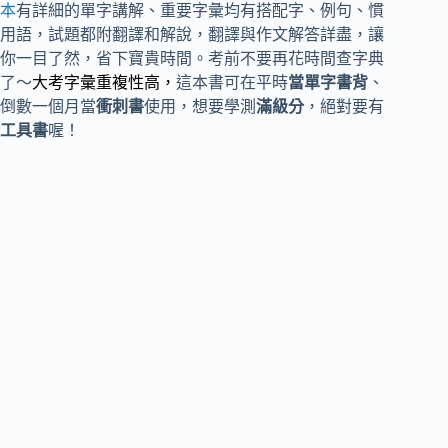
本
有詳細的單字講解、重要字彙均有搭配字、例句、慣
用語，試題都附翻譯和解說，翻譯與作文解答詳盡，讓
你一目了然，省下寶貴時間。考前不要再花時間查字典
了～
大考字彙重複性高，
這本書可在平時
當單字書背
、
倒數一個月當
衝刺書
使用，想要學測
滿級分
，絕對要有
工具書
喔！