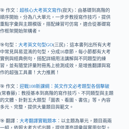
🎯 作文：
超核心大考英文寫作
(寂天)：由基礎到高階的
順序開始，分為八大單元，一步步教授寫作技巧，提供
重點字彙與主題模版，搭配練習可仿寫，適合從基礎寫
作框架開始架構者。
🎯句型：
大考英文句型GO
(三民)：這本書列出所有大考
中常見與易混淆的句型，分成16章節，每小節都有大考
實例與經典例句，搭配詳細用法講解與不同題型的練
習，並有隨堂評量附冊馬上檢測成效，是增進翻譯與寫
作的超強工具書！大力推薦！
🎯 作文：
迎戰108新課綱：英文作文必考題型各個擊破
(常春藤)：教授基本到高階的寫作技巧、不同類型與主題
的文體、針對五大題型「圖表、看圖、書信」等。內容
多元、完整，提供大量題目與範文。
🎯 翻譯：
大考翻譯實戰題本
：以主題為單元，題目兩兩
一組，依照大考方式出題，提供漂亮詞彙與實用句型。