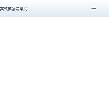
跳
至
高效英語速學網
主
要
內
容