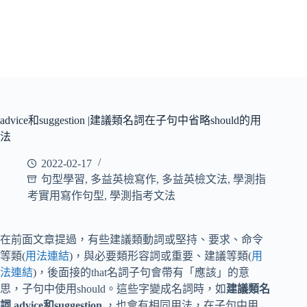
advice和suggestion |建議類名詞在子句中省略should的用
法
2022-02-17
句型學習
,
多益英檢寫作
,
多益英檢文法
,
學測指
考實用寫作句型
,
學測指考文法
在前面文章提過，有些建議類動詞或堅持、要求、命令
等類(
用法連結
)，與必要類形容詞或重要、建議等類(
用
法連結
)，後面接的that名詞子句會帶有「應該」的意
思，子句中使用should。這些字變成名詞時，如
建議類名
詞 advice和suggestion
，也會有相同用法，在子句中用