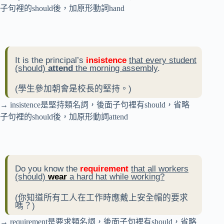
子句裡的should後，加原形動詞hand
It is the principal’s
insistence
that every student
(should)
attend
the morning assembly
.
(學生參加朝會是校長的堅持。)
→ insistence是堅持類名詞，後面子句裡有should，省略
子句裡的should後，加原形動詞attend
Do you know the
requirement
that all workers
(should)
wear
a hard hat while working?
(你知道所有工人在工作時應戴上安全帽的要求
嗎？)
→ requirement是要求類名詞，後面子句裡有should，省略