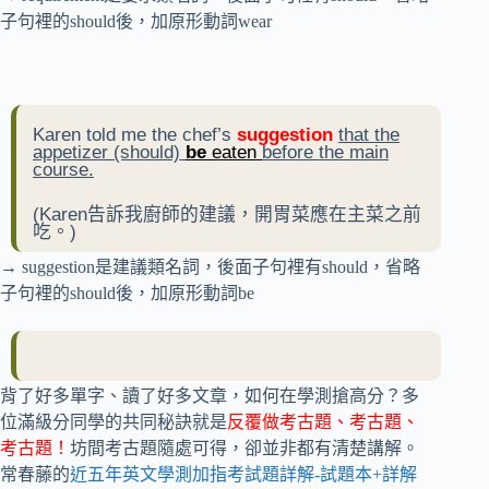
子句裡的should後，加原形動詞wear
Karen told me the chef’s
suggestion
that the
appetizer (should)
be
eaten
before the main
course.
(Karen告訴我廚師的建議，開胃菜應在主菜之前
吃。)
→ suggestion是建議類名詞，後面子句裡有should，省略
子句裡的should後，加原形動詞be
背了好多單字、讀了好多文章，如何在學測搶高分？多
位滿級分同學的共同秘訣就是
反覆做考古題、考古題、
考古題！
坊間考古題隨處可得，卻並非都有清楚講解。
常春藤的
近五年英文學測加指考試題詳解-試題本+詳解