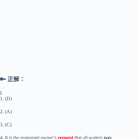
🔑 正解：
I.
1. (D)
2. (A)
3. (C)
4. It is the restaurant owner’s
request
that all waiters
pay