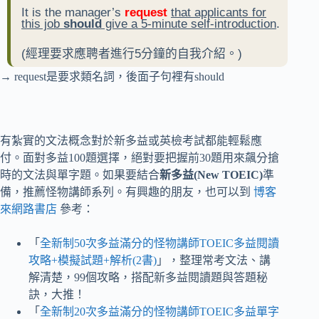
It is the manager’s
request
that applicants for
this job
should
give a 5-minute self-introduction
.
(經理要求應聘者進行5分鐘的自我介紹。)
→ request是要求類名詞，後面子句裡有should
有紮實的文法概念對於新多益或英檢考試都能輕鬆應
付。面對多益100題選擇，絕對要把握前30題用來飆分搶
時的文法與單字題。如果要結合
新多益(New TOEIC)
準
備，推薦怪物講師系列。有興趣的朋友，也可以到
博客
來網路書店
參考：
「
全新制50次多益滿分的怪物講師TOEIC多益閱讀
攻略+模擬試題+解析(2書)
」，整理常考文法、講
解清楚，99個攻略，搭配新多益閱讀題與答題秘
訣，大推！
「
全新制20次多益滿分的怪物講師TOEIC多益單字