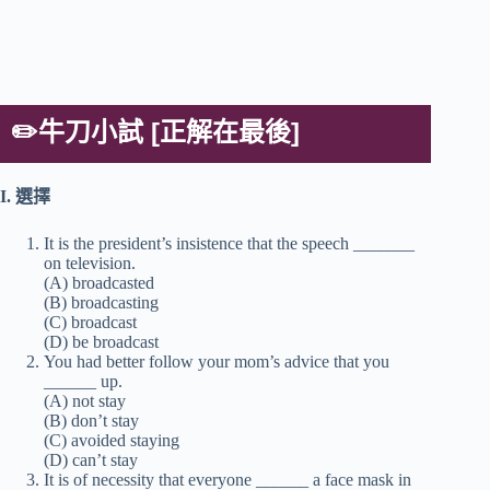
✏️牛刀小試 [正解在最後]
I. 選擇
It is the president’s insistence that the speech _______
on television.
(A) broadcasted
(B) broadcasting
(C) broadcast
(D) be broadcast
You had better follow your mom’s advice that you
______ up.
(A) not stay
(B) don’t stay
(C) avoided staying
(D) can’t stay
It is of necessity that everyone ______ a face mask in