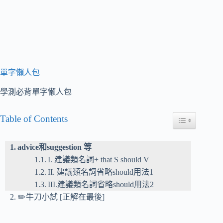
單字懶人包
學測必背單字懶人包
Table of Contents
Toggle Table of
advice和suggestion 等
I. 建議類名詞+ that S should V
II. 建議類名詞省略should用法1
III.建議類名詞省略should用法2
✏️牛刀小試 [正解在最後]