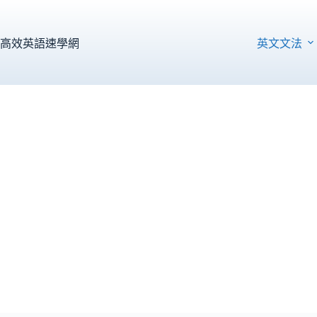
跳
至
主
高效英語速學網
英文文法
要
內
容