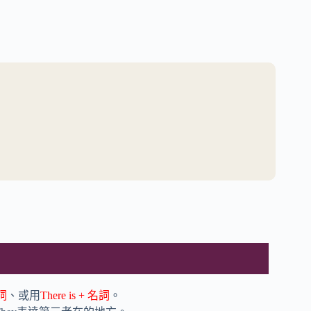
名詞
、或用
There is + 名詞
。