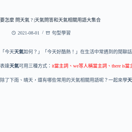
要怎麼 問天氣 ? |天氣問答和天氣相關用語大集合
2021-08-01
句型學習
「今天
天氣
如何？」「今天好酷熱！」在生活中常遇到的閒聊話
表達
天氣
可用三種方式：
it當主詞、we等人稱當主詞、there is
除了下雨、晴天，還有哪些常用的天氣相關用語呢？一起來學
天