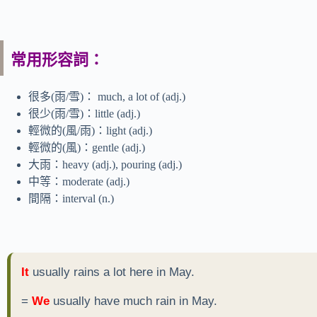
常用形容詞：
很多(雨/雪)： much, a lot of (adj.)
很少(雨/雪)：little (adj.)
輕微的(風/雨)：light (adj.)
輕微的(風)：gentle (adj.)
大雨：heavy (adj.), pouring (adj.)
中等：moderate (adj.)
間隔：interval (n.)
It
usually rains a lot here in May.
=
We
usually have much rain in May.