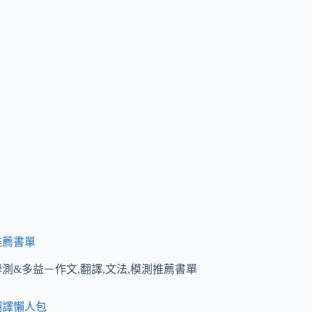
推薦書單
學測&多益－作文,翻譯,文法,模測推薦書單
翻譯懶人包