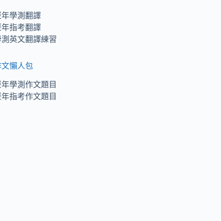
歷年學測翻譯
歷年指考翻譯
學測英文翻譯練習
作文懶人包
歷年學測作文題目
歷年指考作文題目