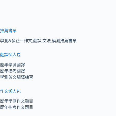
推薦書單
學測&多益－作文,翻譯,文法,模測推薦書單
翻譯懶人包
歷年學測翻譯
歷年指考翻譯
學測英文翻譯練習
作文懶人包
歷年學測作文題目
歷年指考作文題目