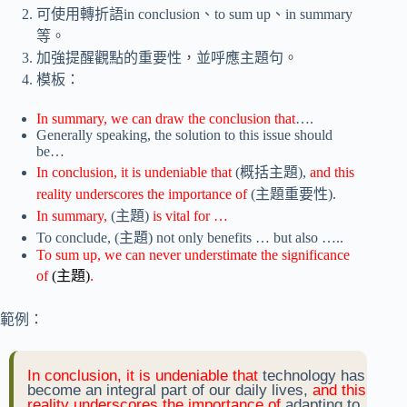
可使用轉折語in conclusion、to sum up、in summary
等。
加強提醒觀點的重要性，並呼應主題句。
模板：
In summary, we can draw the conclusion that
….
Generally speaking, the solution to this issue should
be…
In conclusion, it is undeniable that
(概括主題),
and this
reality underscores the importance of
(主題重要性).
In summary,
(主題)
is vital for …
To conclude, (主題) not only benefits … but also …..
To sum up, we can never understimate the significance
of
(主題)
.
範例：
In conclusion, it is undeniable that
technology has
become an integral part of our daily lives,
and this
reality underscores the importance of
adapting to