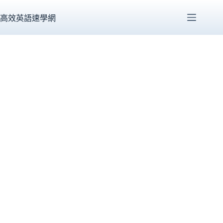
跳
至
高效英語速學網
主
要
內
容