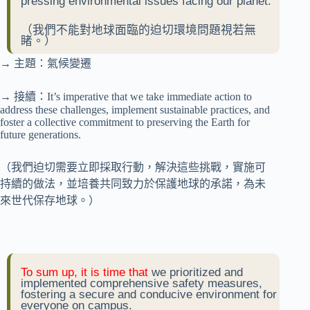
pressing environmental issues facing our planet.
（我們不能對地球面臨的迫切環境問題視若無
睹。）
→ 主題：氣候變遷
→ 接續：It’s imperative that we take immediate action to
address these challenges, implement sustainable practices, and
foster a collective commitment to preserving the Earth for
future generations.
（我們迫切需要立即採取行動，解決這些挑戰，實施可
持續的做法，並培養共同致力於保護地球的承諾，為未
來世代保存地球。）
To sum up, it is time that
we prioritized and
implemented comprehensive safety measures,
fostering a secure and conducive environment for
everyone on campus.