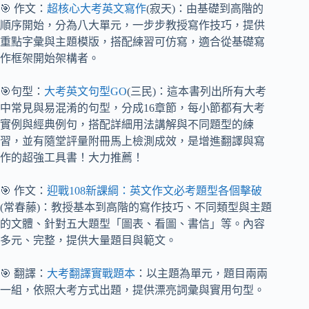
🎯 作文：
超核心大考英文寫作
(寂天)：由基礎到高階的
順序開始，分為八大單元，一步步教授寫作技巧，提供
重點字彙與主題模版，搭配練習可仿寫，適合從基礎寫
作框架開始架構者。
🎯句型：
大考英文句型GO
(三民)：這本書列出所有大考
中常見與易混淆的句型，分成16章節，每小節都有大考
實例與經典例句，搭配詳細用法講解與不同題型的練
習，並有隨堂評量附冊馬上檢測成效，是增進翻譯與寫
作的超強工具書！大力推薦！
🎯 作文：
迎戰108新課綱：英文作文必考題型各個擊破
(常春藤)：教授基本到高階的寫作技巧、不同類型與主題
的文體、針對五大題型「圖表、看圖、書信」等。內容
多元、完整，提供大量題目與範文。
🎯 翻譯：
大考翻譯實戰題本
：以主題為單元，題目兩兩
一組，依照大考方式出題，提供漂亮詞彙與實用句型。