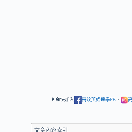
👩‍🏫快加入
高效英語速學FB
、
高
文章內容索引