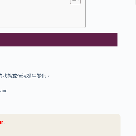
的狀態或情況發生變化。
sane
ur
.