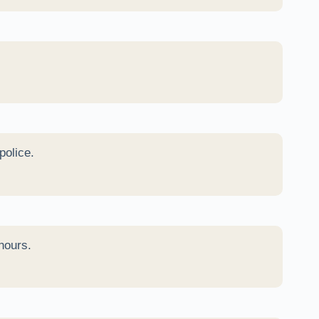
police.
hours.