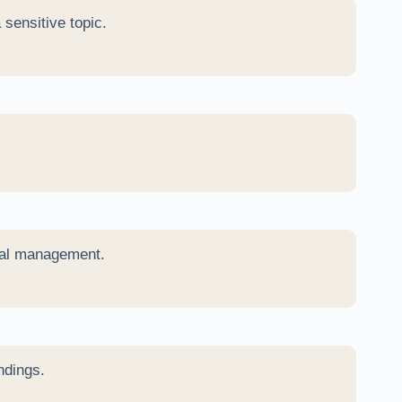
sensitive topic.
ial management.
ndings.