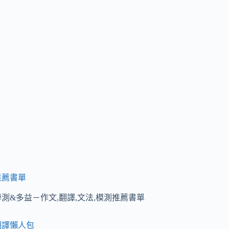
推薦書單
學測&多益－作文,翻譯,文法,模測推薦書單
翻譯懶人包