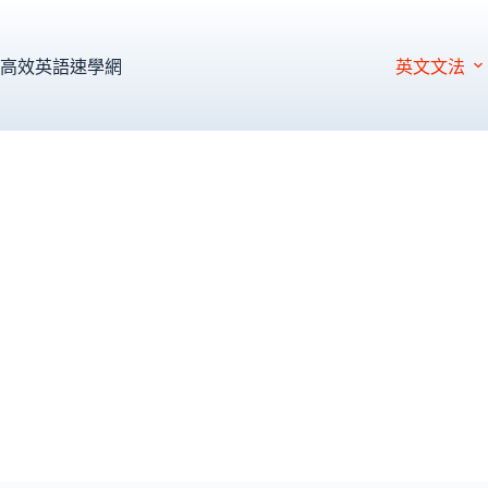
跳
至
主
高效英語速學網
英文文法
要
內
容