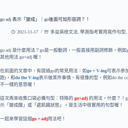
go adj 表示「變成」｜go後面可加形容詞？！
2021-11-17
多益英檢文法
,
學測指考實用寫作句型
,
go adj 是什麼用法？go是一般動詞，一般直接用副詞修飾，例如go we
其他用法 go+adj 喔！
在前面的文章中，有提過go的常見用法：如
go + V-ing
可表示參加休
跑)，和
do the V-ing
表示做某件事情，有很像的型，例如do the colori
不一樣的意思喔！
這次再來收集口袋必備句型：特殊的
go+adj
的用法。什麼？！go竟然可
示「變成酸」或「處飢餓狀態」。是生活中很實用的句型喔！
一起來學習這個
go + adj
用法吧！