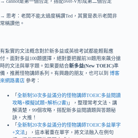
→ cannot是第一個否定，搭配over-V形成第二個否定
→ 思考：老闆不能太過度稱讚Ted，其實是表示老闆非
常稱讚他。
有紮實的文法概念對於新多益或英檢考試都能輕鬆應
付。面對多益100題選擇，絕對要把握前30題用來飆分搶
時的文法與單字題。如果要結合
新多益(New TOEIC)
準
備，推薦怪物講師系列。有興趣的朋友，也可以到
博客
來網路書店
參考：
「
全新制50次多益滿分的怪物講師TOEIC多益閱讀
攻略+模擬試題+解析(2書)
」，整理常考文法、講
解清楚，99個攻略，搭配新多益閱讀題與答題秘
訣，大推！
「
全新制20次多益滿分的怪物講師TOEIC多益單字
+文法
」，這本著重在單字，將文法融入在例句