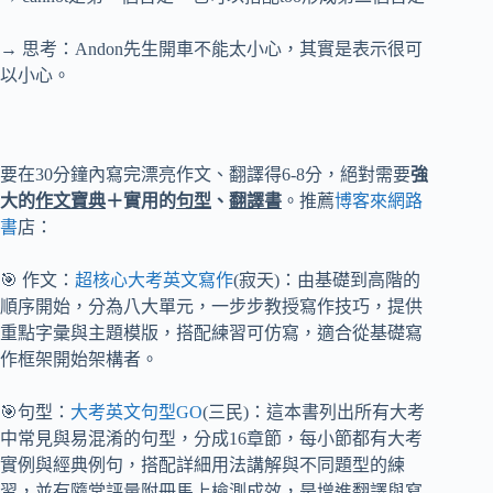
→ 思考：Andon先生開車不能太小心，其實是表示很可
以小心。
要在30分鐘內寫完漂亮作文、翻譯得6-8分，絕對需要
強
大的
作文寶典
＋實用的
句型
、
翻譯書
。推薦
博客來網路
書
店：
🎯 作文：
超核心大考英文寫作
(寂天)：由基礎到高階的
順序開始，分為八大單元，一步步教授寫作技巧，提供
重點字彙與主題模版，搭配練習可仿寫，適合從基礎寫
作框架開始架構者。
🎯句型：
大考英文句型GO
(三民)：這本書列出所有大考
中常見與易混淆的句型，分成16章節，每小節都有大考
實例與經典例句，搭配詳細用法講解與不同題型的練
習，並有隨堂評量附冊馬上檢測成效，是增進翻譯與寫