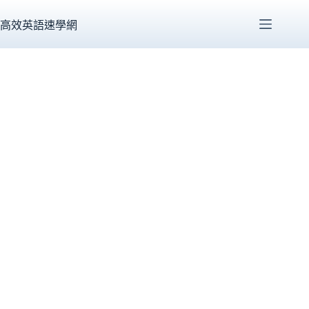
跳
至
高效英語速學網
主
要
內
容