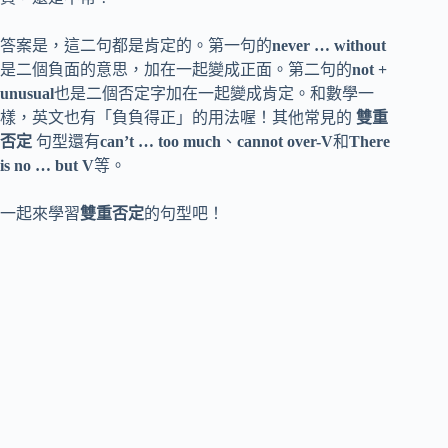
答案是，這二句都是肯定的。第一句的
never … without
是二個負面的意思，加在一起變成正面。第二句的
not +
unusual
也是二個否定字加在一起變成肯定。和數學一
樣，英文也有「負負得正」的用法喔！其他常見的
雙重
否定
句型還有
can’t … too much
、
cannot over-V
和
There
is no … but V
等。
一起來學習
雙重否定
的句型吧！