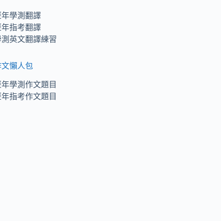
歷年學測翻譯
歷年指考翻譯
學測英文翻譯練習
作文懶人包
歷年學測作文題目
歷年指考作文題目