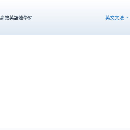
跳
至
主
高效英語速學網
英文文法
要
內
容