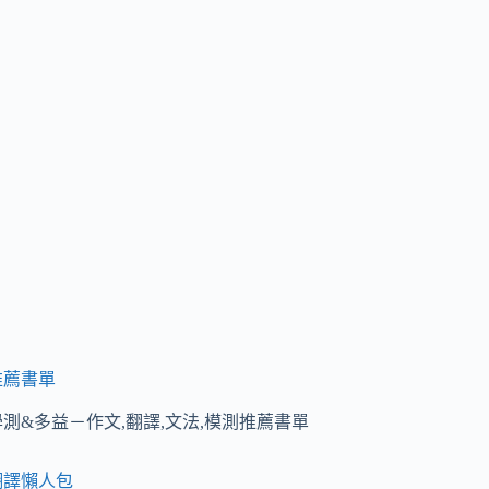
推薦書單
學測&多益－作文,翻譯,文法,模測推薦書單
翻譯懶人包