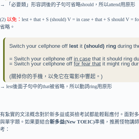
→ 「必要類」形容詞後的子句可省略should，所以attend用原形
(2)
以免：
lest + that + S (should) V = in case + that + S shou
省略。
Switch your cellphone off
lest
it
(should) ring
during th
= Switch your cellphone off
in case
that it should ring d
= Switch your cellphone off
for fear that
it might ring du
(關掉你的手機，以免它在電影中響起。)
→ lest後面子句中的that被省略，所以動詞ring用原形
有紮實的文法概念對於新多益或英檢考試都能輕鬆應付。面對多益
與單字題。如果要結合
新多益(New TOEIC)
準備，推薦怪物講
考：