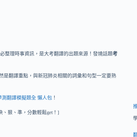
必整理時事資訊，是大考翻譯的出題來源！發燒話題
考
然是翻譯重點，與新冠肺炎相關的詞彙和句型一定要熟
學測翻譯模擬題全 懶人包
！
、狠、準，分數輕鬆get！]