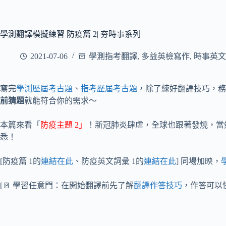
學測翻譯模擬練習 防疫篇 2| 夯時事系列
2021-07-06
學測指考翻譯
,
多益英檢寫作
,
時事英文
寫完
學測歷屆考古題
、
指考歷屆考古題
，除了練好翻譯技巧，務
前猜題
就能符合你的需求～
本篇來看「
防疫主題 2」
！新冠肺炎肆虐，全球也跟著發燒，當
悉！
[防疫篇 1的
連結在此
、防疫英文詞彙 1的
連結在此
] 同場加映，
[🚪 學習任意門：在開始翻譯前先了解
翻譯作答技巧
，作答可以快