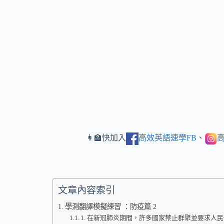
👩‍🏫快加入
高效英語速學FB
、
高
文章內容索引
學測翻譯模擬練習 ：防疫篇 2
1. 在新冠肺炎期間，許多國家禁止群聚並要求人