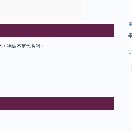
詞，稱做不定代名詞。
T