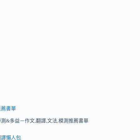
推薦書單
學測&多益－作文,翻譯,文法,模測推薦書單
翻譯懶人包