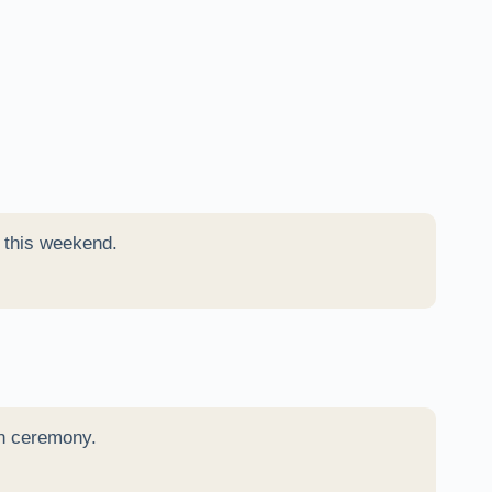
e this weekend.
on ceremony.