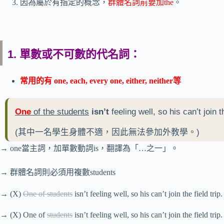
因為屬於有指定的概念，
群體名詞前要加the
。
1. 單數或不可數的代名詞：
常用的有 one, each, every one, either, neither等
One
of the students
isn’t
feeling well, so his can’t join th
(其中一名學生身體不適，因此無法參加外教學。)
→ one當主詞，加單數動詞is，翻譯為「…之一」。
→ 群體名詞則必須用複數students
→ (X)
One of students
isn’t feeling well, so his can’t join the field trip.
→ (X) One of
students
isn’t feeling well, so his can’t join the field trip.