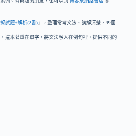
師系列。有興趣的朋友，也可以到
博客來網路書店
參
擬試題+解析(2書)
」，整理常考文法、講解清楚，99個
」，這本著重在單字，將文法融入在例句裡，提供不同的