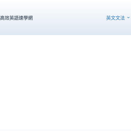
跳
至
主
高效英語速學網
英文文法
要
內
容