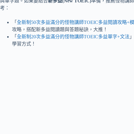
與單字題。如果要結合
新多益(New TOEIC)
準備，推薦怪物講
考：
「
全新制50次多益滿分的怪物講師TOEIC多益閱讀攻略+模
攻略，搭配新多益閱讀題與答題秘訣，大推！
「
全新制20次多益滿分的怪物講師TOEIC多益單字+文法
學習方式！