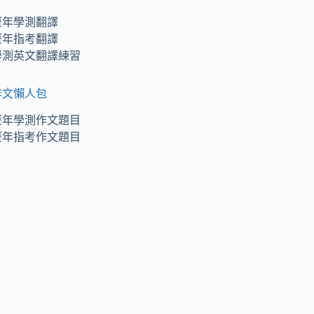
歷年學測翻譯
歷年指考翻譯
學測英文翻譯練習
作文懶人包
歷年學測作文題目
歷年指考作文題目