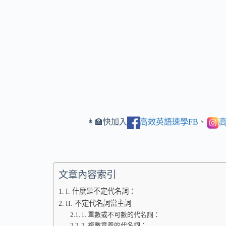
👩‍🏫快加入
高效英語速學FB
、
高
文章內容索引
I. 什麼是不定代名詞：
II. 不定代名詞當主詞
1. 單數或不可數的代名詞：
2. 複數意義的代名詞：