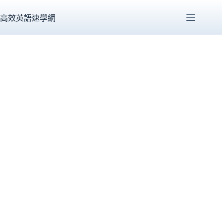
跳
至
高效英語速學網
主
要
內
容