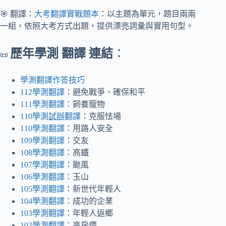
🎯 翻譯：
大考翻譯實戰題本
：以主題為單元，題目兩兩
一組，依照大考方式出題，提供漂亮詞彙與實用句型。
歷年學測 翻譯 連結
：
📜
學測翻譯作答技巧
112學測翻譯
：避免戰爭、確保和平
111學測翻譯
：飼養寵物
110學測
試辦
翻譯
：克服怯場
110學測翻譯
：用路人安全
109學測翻譯
：交友
108學測翻譯
：高鐵
107學測翻譯
：颱風
106學測翻譯
：玉山
105學測翻譯
：新世代年輕人
104學測翻譯
：成功的企業
103學測翻譯
：年輕人返鄉
102學測翻譯
：高房價