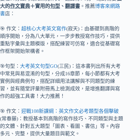
大的
作文寶典
＋實用的
句型
、
翻譯書
。推薦
博客來網路
書
店：
🎯 作文：
超核心大考英文寫作
(寂天)：由基礎到高階的
順序開始，分為八大單元，一步步教授寫作技巧，提供
重點字彙與主題模版，搭配練習可仿寫，適合從基礎寫
作框架開始架構者。
🎯句型：
大考英文句型GO
(三民)：這本書列出所有大考
中常見與易混淆的句型，分成16章節，每小節都有大考
實例與經典例句，搭配詳細用法講解與不同題型的練
習，並有隨堂評量附冊馬上檢測成效，是增進翻譯與寫
作的超強工具書！大力推薦！
🎯 作文：
迎戰108新課綱：英文作文必考題型各個擊破
(常春藤)：教授基本到高階的寫作技巧、不同類型與主題
的文體、針對五大題型「圖表、看圖、書信」等。內容
多元、完整，提供大量題目與範文。