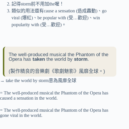
記得storm前不用加the喔！
類似的用法還有cause a sensation (造成轟動)、go
viral (爆紅)、be popular with (受…歡迎)、win
popularity with (受…歡迎)。
The well-produced musical the Phantom of the
Opera has
taken
the world by
storm
.
(製作精良的音樂劇《歌劇魅影》風靡全球。)
→ take the world by storm意為風靡全球
= The well-produced musical the Phantom of the Opera has
caused a sensation in the world.
= The well-produced musical the Phantom of the Opera has
gone viral in the world.