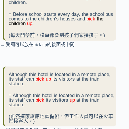
children.
= Before school starts every day, the school bus
comes to the children’s houses and
pick
the
children
up
.
(每天開學前，校車都會到孩子們家接孩子。)
→ 受詞可以放在pick up的後面或中間
Although this hotel is located in a remote place,
its staff can
pick up
its visitors at the train
station.
= Although this hotel is located in a remote place,
its staff can
pick
its visitors
up
at the train
station.
(雖然這家旅館地處偏僻，但工作人員可以在火車
站接客人。)