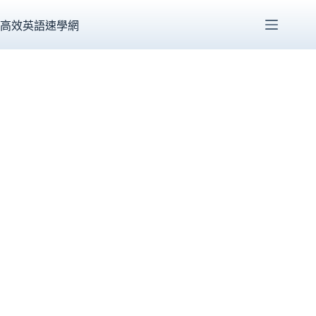
跳
至
高效英語速學網
主
要
內
容