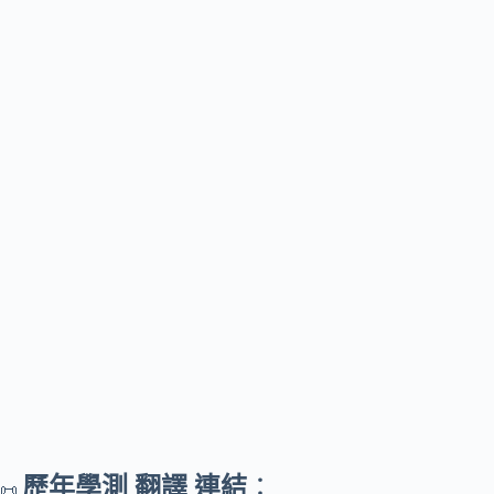
歷年學測 翻譯 連結
：
📜