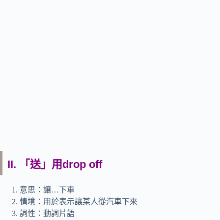
II. 「送」用drop off
意思：讓…下車
情境：用於表示讓某人從汽車下來
詞性：動詞片語