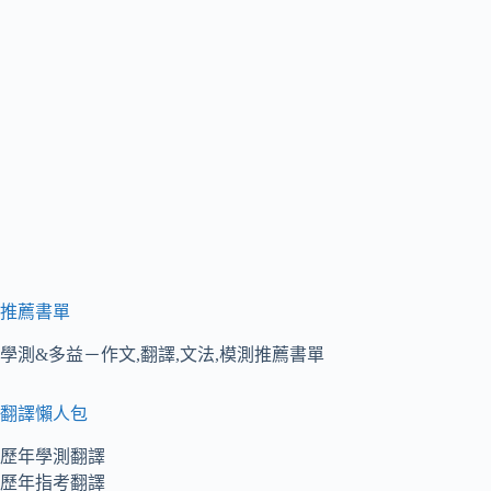
推薦書單
學測&多益－作文,翻譯,文法,模測推薦書單
翻譯懶人包
歷年學測翻譯
歷年指考翻譯