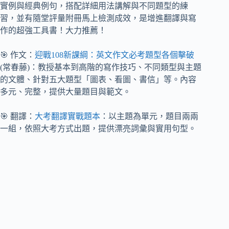
實例與經典例句，搭配詳細用法講解與不同題型的練
習，並有隨堂評量附冊馬上檢測成效，是增進翻譯與寫
作的超強工具書！大力推薦！
🎯 作文：
迎戰108新課綱：英文作文必考題型各個擊破
(常春藤)：教授基本到高階的寫作技巧、不同類型與主題
的文體、針對五大題型「圖表、看圖、書信」等。內容
多元、完整，提供大量題目與範文。
🎯 翻譯：
大考翻譯實戰題本
：以主題為單元，題目兩兩
一組，依照大考方式出題，提供漂亮詞彙與實用句型。