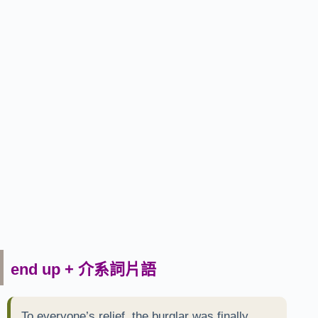
end up + 介系詞片語
To everyone’s relief, the burglar was finally