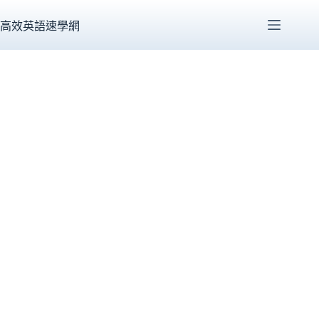
跳
至
高效英語速學網
主
要
內
容