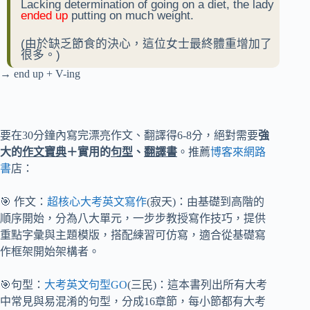
Lacking determination of going on a diet, the lady
ended up
putting on much weight.
(由於缺乏節食的決心，這位女士最終體重增加了
很多。)
→ end up + V-ing
要在30分鐘內寫完漂亮作文、翻譯得6-8分，絕對需要
強
大的
作文寶典
＋實用的
句型
、
翻譯書
。推薦
博客來網路
書
店：
🎯 作文：
超核心大考英文寫作
(寂天)：由基礎到高階的
順序開始，分為八大單元，一步步教授寫作技巧，提供
重點字彙與主題模版，搭配練習可仿寫，適合從基礎寫
作框架開始架構者。
🎯句型：
大考英文句型GO
(三民)：這本書列出所有大考
中常見與易混淆的句型，分成16章節，每小節都有大考