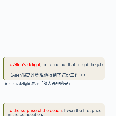
To Allen’s delight
, he found out that he got the job.
（Allen很高興發現他得到了這份工作。）
→ to one’s delight 表示「讓人高興的是」
To the surprise of the coach
, I won the first prize
in the competition.