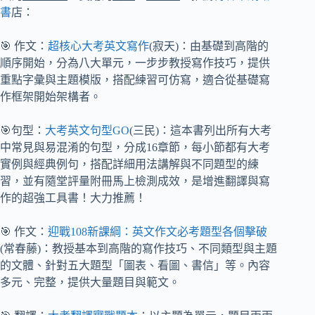
書
店：
🎯 作文：
超核心大考英文寫作
(寂天)：由基礎到高階的
順序開始，分為八大單元，一步步教授寫作技巧，提供
重點字彙與主題模版，搭配練習可仿寫，適合從基礎寫
作框架開始架構者。
🎯句型：
大考英文句型GO
(三民)：這本書列出所有大考
中常見與易混淆的句型，分成16章節，每小節都有大考
實例與經典例句，搭配詳細用法講解與不同題型的練
習，並有隨堂評量附冊馬上檢測成效，是增進翻譯與寫
作的超強工具書！大力推薦！
🎯 作文：
迎戰108新課綱：英文作文必考題型各個擊破
(常春藤)：教授基本到高階的寫作技巧、不同類型與主題
的文體、針對五大題型「圖表、看圖、書信」等。內容
多元、完整，提供大量題目與範文。