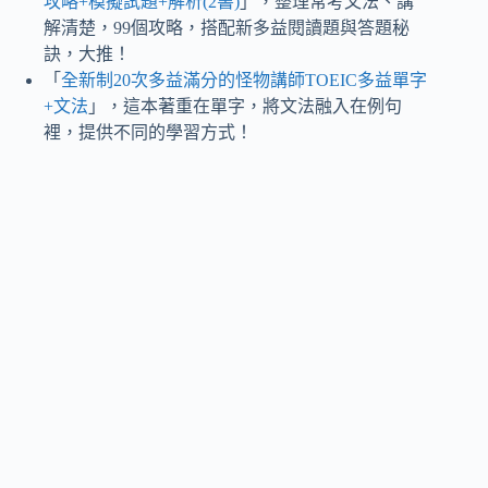
攻略+模擬試題+解析(2書)
」，整理常考文法、講
解清楚，99個攻略，搭配新多益閱讀題與答題秘
訣，大推！
「
全新制20次多益滿分的怪物講師TOEIC多益單字
+文法
」，這本著重在單字，將文法融入在例句
裡，提供不同的學習方式！