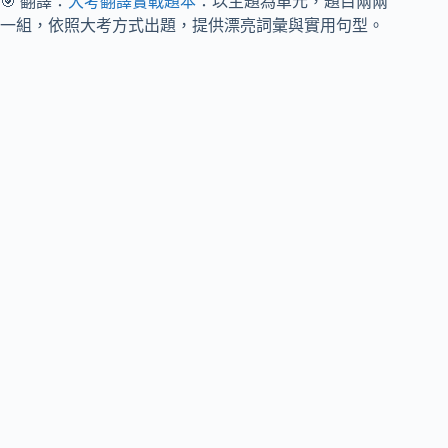
🎯 翻譯：
大考翻譯實戰題本
：以主題為單元，題目兩兩
一組，依照大考方式出題，提供漂亮詞彙與實用句型。