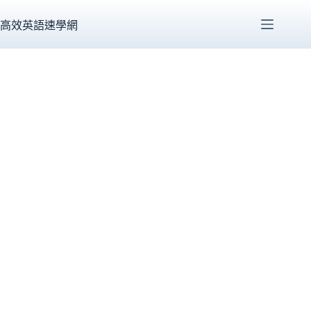
跳
至
高效英語速學網
主
要
內
容