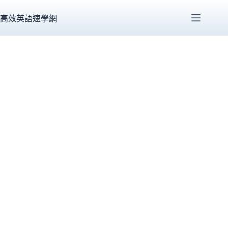
跳
至
高效英語速學網
主
要
內
容