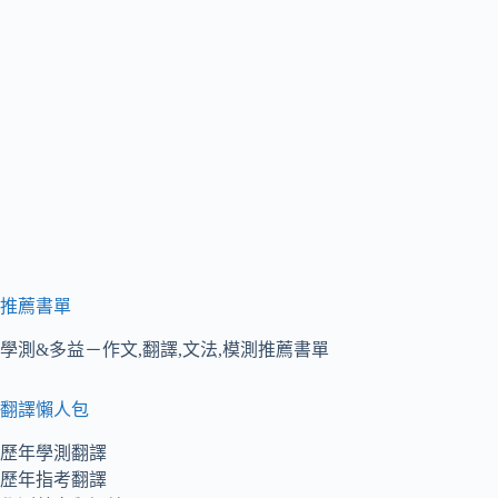
推薦書單
學測&多益－作文,翻譯,文法,模測推薦書單
翻譯懶人包
歷年學測翻譯
歷年指考翻譯