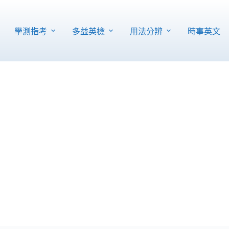
T
C
學測指考
多益英檢
用法分辨
時事英文