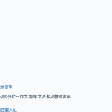
選填
四、
篇章
結構
五、
閱讀
測驗
推薦書單
學測&多益－作文,翻譯,文法,模測推薦書單
翻譯懶人包