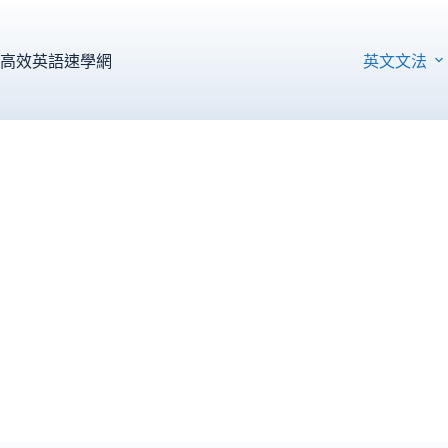
跳
至
主
高效英語速學網
英文文法
要
內
容