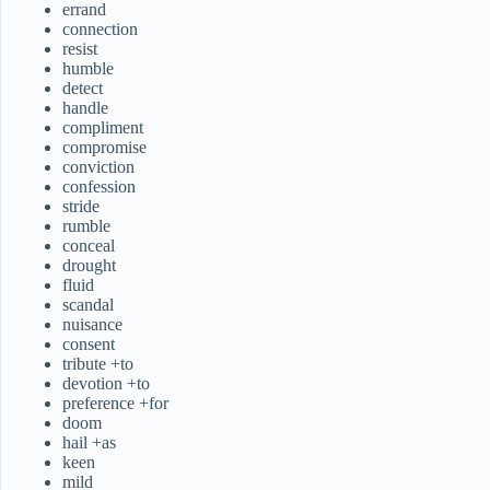
errand
connection
resist
humble
detect
handle
compliment
compromise
conviction
confession
stride
rumble
conceal
drought
fluid
scandal
nuisance
consent
tribute +to
devotion +to
preference +for
doom
hail +as
keen
mild