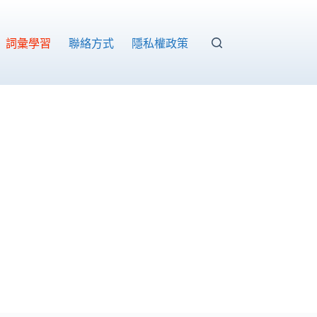
able of
ontents
詞彙學習
聯絡方式
隱私權政策
Toggle Table of Content
新學
測必
背單
字-107
指考
測驗
一、
詞彙
二、
綜合
測驗
三、
文意