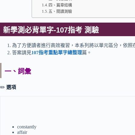
四、篇章結構
五、閱讀測驗
新學測必背單字-107指考 測驗
為了方便讀者進行高效複習，本系列將以單元區分，依照
答案請見
107指考重點單字總整理
篇。
一、詞彙
✏️
選項
constantly
affair