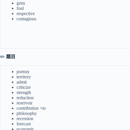
grim
foul
respective
contagious
✏️
題目
portray
territory
admit
criticize
strength
reduction
reservoir
contribution +to
philosophy
recession
forecast
economic