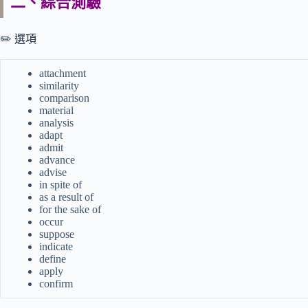
二、綜合測驗
✏️ 選項
attachment
similarity
comparison
material
analysis
adapt
admit
advance
advise
in spite of
as a result of
for the sake of
occur
suppose
indicate
define
apply
confirm