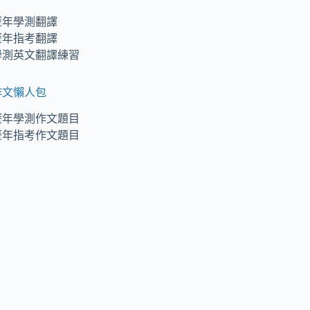
歷年學測翻譯
歷年指考翻譯
學測英文翻譯練習
作文懶人包
歷年學測作文題目
歷年指考作文題目