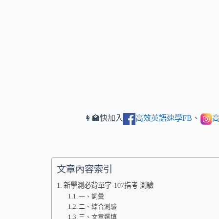
👩‍🏫快加入
高效英語速學FB
、
高
文章內容索引
新學測必背單字-107指考 測驗
一、詞彙
二、綜合測驗
三、文意選填