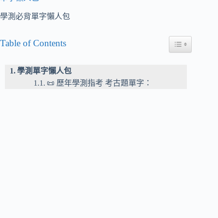
學測必背單字懶人包
Table of Contents
Toggle Table of
學測單字懶人包
📜 歷年學測指考 考古題單字：