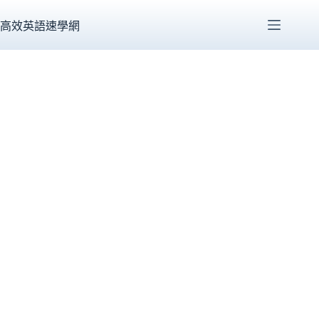
跳
至
高效英語速學網
主
要
內
容