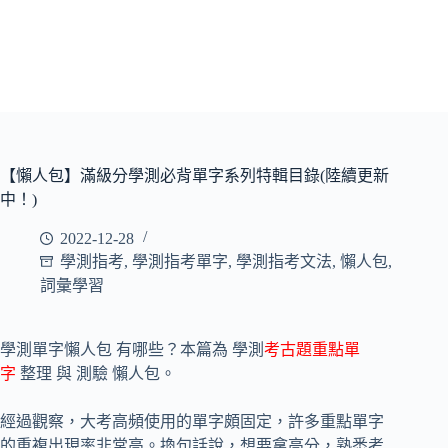
【懶人包】滿級分學測必背單字系列特輯目錄(陸續更新
中！)
2022-12-28
學測指考
,
學測指考單字
,
學測指考文法
,
懶人包
,
詞彙學習
學測單字懶人包 有哪些？本篇為 學測
考古題重點單
字
整理 與 測驗 懶人包。
經過觀察，大考高頻使用的單字頗固定，許多重點單字
的重複出現率非常高。換句話說，想要拿高分，熟悉考