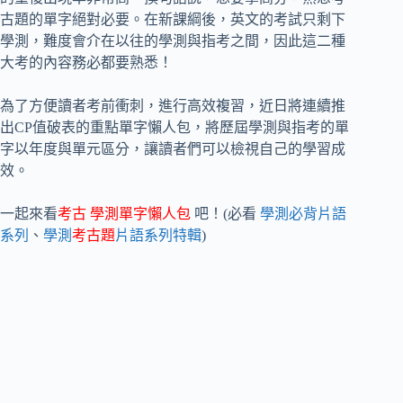
古題的單字絕對必要。在新課綱後，英文的考試只剩下
學測，難度會介在以往的學測與指考之間，因此這二種
大考的內容務必都要熟悉！
為了方便讀者考前衝刺，進行高效複習，近日將連續推
出CP值破表的重點單字懶人包，將歷屆學測與指考的單
字以年度與單元區分，讓讀者們可以檢視自己的學習成
效。
一起來看
考古
學測單字懶人包
吧！(必看
學測必背片語
系列
、
學測
考古題
片語系列特輯
)