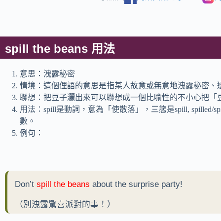
spill the beans 用法
意思：洩露秘密
情境：這個俚語的意思是指某人故意或無意地洩露秘密、
聯想：把豆子灑出來可以聯想成一個比喻性的不小心把「
用法：spill是動詞，意為「使散落」，三態是spill, spilled/sp
數。
例句：
Don’t
spill the beans
about the surprise party!
（別洩露驚喜派對的事！）