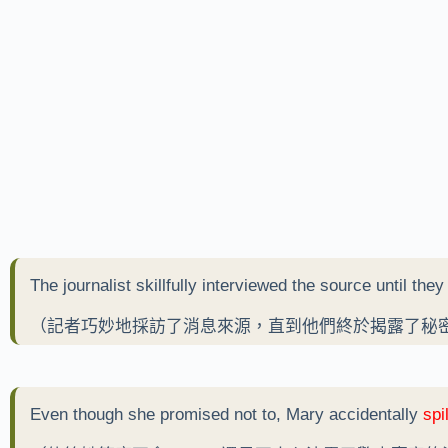
The journalist skillfully interviewed the source until they
（記者巧妙地採訪了消息來源，直到他們終於揭露了秘
Even though she promised not to, Mary accidentally
spi