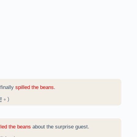
 finally
spilled the beans
.
密。）
lled the beans
about the surprise guest.