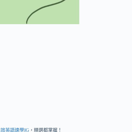
效英語速學IG
，精選都掌握！