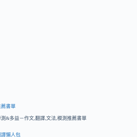
推薦書單
學測&多益－作文,翻譯,文法,模測推薦書單
翻譯懶人包