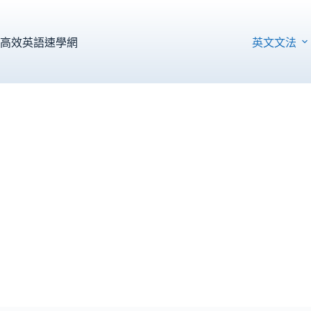
跳
至
主
高效英語速學網
英文文法
要
內
容