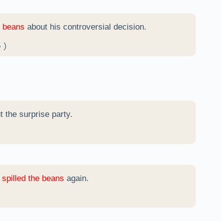
e beans
about his controversial decision.
。）
 the surprise party.
y
spilled the beans
again.