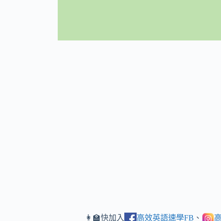
👩‍🏫快加入
高效英語速學FB
、
高