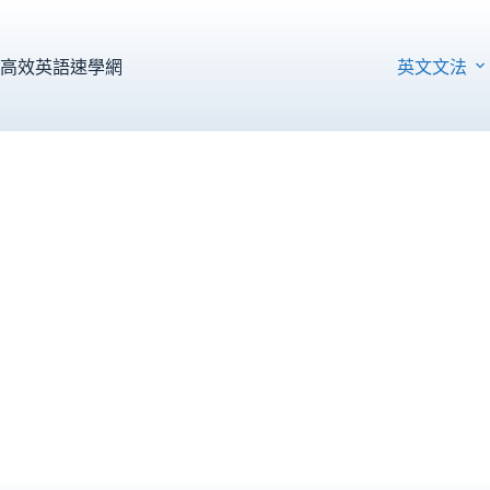
跳
至
主
高效英語速學網
英文文法
要
內
容