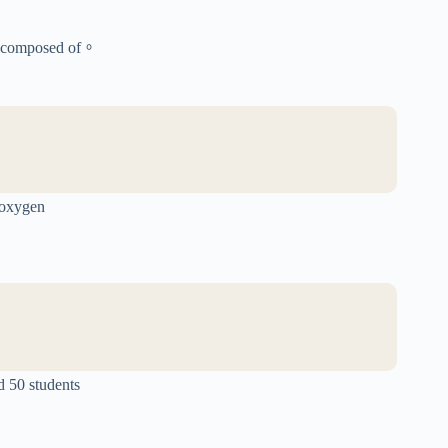
posed of。
xygen
0 students