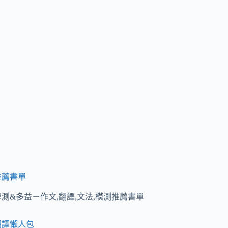
推薦書單
學測&多益－作文,翻譯,文法,模測推薦書單
翻譯懶人包