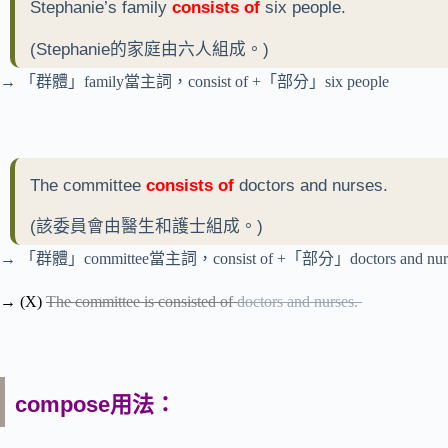
Stephanie’s family
consists of
six people.
(Stephanie的家庭由六人組成。)
→ 「群體」family當主詞，consist of +「部分」six people
The committee
consists of
doctors and nurses.
(該委員會由醫生和護士組成。)
→ 「群體」committee當主詞，consist of +「部分」doctors and nur
→ (X)
The committee is consisted of
doctors and nurses.
compose用法：