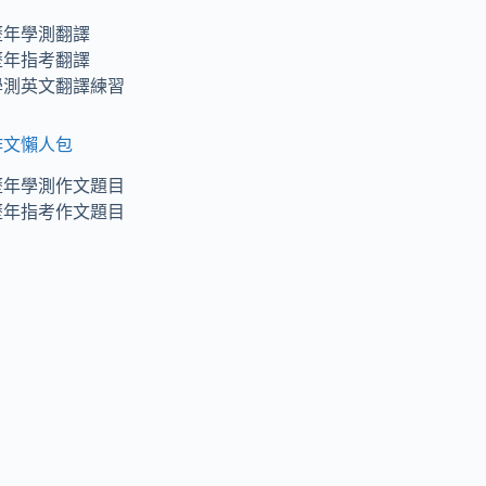
歷年學測翻譯
歷年指考翻譯
學測英文翻譯練習
作文懶人包
歷年學測作文題目
歷年指考作文題目