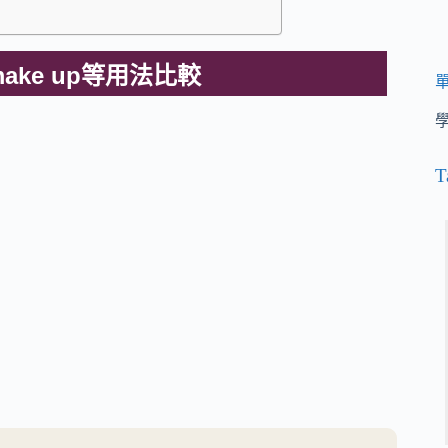
、make up等用法比較
T